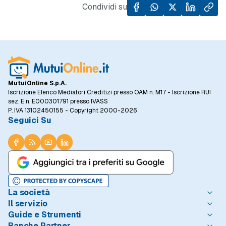
Condividi su
MutuiOnline S.p.A.
Iscrizione Elenco Mediatori Creditizi presso OAM n. M17 - Iscrizione RUI
sez. E n. E000301791 presso IVASS
P. IVA 13102450155 - Copyright 2000-2026
Seguici Su
La società
Il servizio
Chi è MutuiOnline.it
Guide e Strumenti
Contatta MutuiOnline.it
Come Funziona
Banche Partner
Opinioni degli Utenti