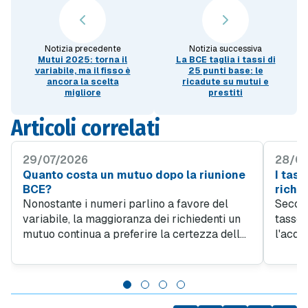
Notizia precedente
Notizia successiva
Mutui 2025: torna il
La BCE taglia i tassi di
variabile, ma il fisso è
25 punti base: le
ancora la scelta
ricadute su mutui e
migliore
prestiti
Articoli correlati
29/07/2026
28/07
Quanto costa un mutuo dopo la riunione
I tass
BCE?
richie
Nonostante i numeri parlino a favore del
Second
variabile, la maggioranza dei richiedenti un
tasso 
mutuo continua a preferire la certezza della
l'acqu
rata fissa. Secondo l'Osservatorio di
confer
MutuiOnline.it, a luglio il tasso fisso copre il
2023. 
94 per cento delle richieste di mutuo.
diciot
del me