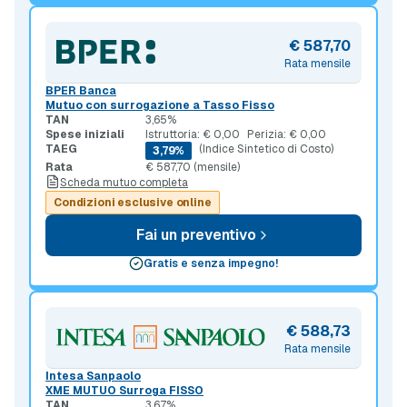
€ 587,70
Rata mensile
BPER Banca
Mutuo con surrogazione a Tasso Fisso
TAN
3,65%
Spese iniziali
Istruttoria: € 0,00
Perizia: € 0,00
TAEG
(Indice Sintetico di Costo)
3,79%
Rata
€ 587,70 (mensile)
Scheda mutuo completa
Condizioni esclusive online
Fai un preventivo
Gratis e senza impegno!
€ 588,73
Rata mensile
Intesa Sanpaolo
XME MUTUO Surroga FISSO
TAN
3,67%