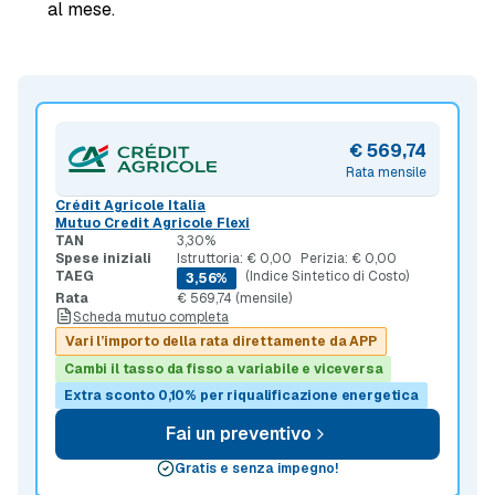
al mese.
€ 569,74
Rata mensile
Crédit Agricole Italia
Mutuo Credit Agricole Flexi
TAN
3,30%
Spese iniziali
Istruttoria: € 0,00
Perizia: € 0,00
TAEG
(Indice Sintetico di Costo)
3,56%
Rata
€ 569,74 (mensile)
Scheda mutuo completa
Vari l’importo della rata direttamente da APP
Cambi il tasso da fisso a variabile e viceversa
Extra sconto 0,10% per riqualificazione energetica
Fai un preventivo
Gratis e senza impegno!