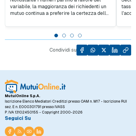
variabile, la maggioranza dei richiedenti un
tasso 
mutuo continua a preferire la certezza della
l'acqu
rata fissa. Secondo l'Osservatorio di
confer
MutuiOnline.it, a luglio il tasso fisso copre il
2023. 
94 per cento delle richieste di mutuo.
diciot
del me
Condividi su
MutuiOnline S.p.A.
Iscrizione Elenco Mediatori Creditizi presso OAM n. M17 - Iscrizione RUI
sez. E n. E000301791 presso IVASS
P. IVA 13102450155 - Copyright 2000-2026
Seguici Su