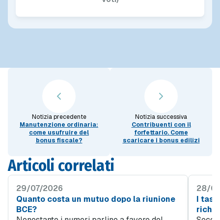
Notizia precedente
Notizia successiva
Manutenzione ordinaria:
Contribuenti con il
come usufruire del
forfettario. Come
bonus fiscale?
scaricare i bonus edilizi
Articoli correlati
29/07/2026
28/07
Quanto costa un mutuo dopo la riunione
I tass
BCE?
richie
Nonostante i numeri parlino a favore del
Second