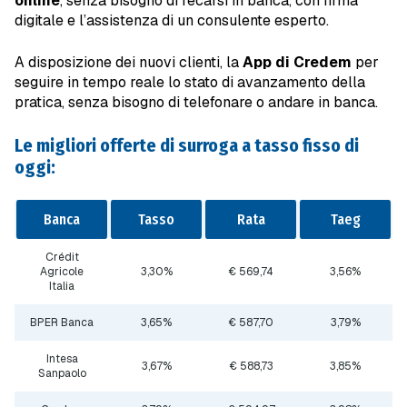
online
, senza bisogno di recarsi in banca, con firma
digitale e l’assistenza di un consulente esperto.
A disposizione dei nuovi clienti, la
App di Credem
per
seguire in tempo reale lo stato di avanzamento della
pratica, senza bisogno di telefonare o andare in banca.
Le migliori offerte di surroga a tasso fisso di
oggi:
Banca
Tasso
Rata
Taeg
Crédit
Agricole
3,30%
€ 569,74
3,56%
Italia
BPER Banca
3,65%
€ 587,70
3,79%
Intesa
3,67%
€ 588,73
3,85%
Sanpaolo