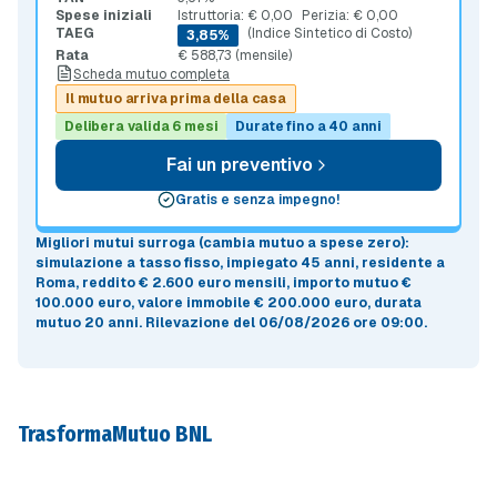
Spese iniziali
Istruttoria: € 0,00
Perizia: € 0,00
TAEG
(Indice Sintetico di Costo)
3,85%
Rata
€ 588,73 (mensile)
Scheda mutuo completa
Il mutuo arriva prima della casa
Delibera valida 6 mesi
Durate fino a 40 anni
Fai un preventivo
Gratis e senza impegno!
Migliori mutui surroga (cambia mutuo a spese zero)
:
simulazione a
tasso fisso
, impiegato 45 anni, residente a
Roma, reddito € 2.600 euro mensili, importo mutuo
€
100.000 euro
, valore immobile
€ 200.000 euro
, durata
mutuo
20 anni
.
Rilevazione del 06/08/2026 ore 09:00
.
TrasformaMutuo BNL