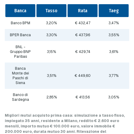
Banca
Tasso
Rata
Taeg
Banco BPM
3,20%
€ 432,47
3,47%
BPER Banca
3,30%
€ 437,96
3,55%
BNL -
Gruppo BNP
3,15%
€ 429,74
3,61%
Paribas
Banca
Monte dei
3,51%
€ 449,60
3,77%
Paschi di
Siena
Banco di
2,85%
€ 413,56
3,05%
Sardegna
Migliori mutui acquisto prima casa
: simulazione a
tasso fisso
,
impiegato 35 anni, residente a Milano, reddito € 2.600 euro
mensili, importo mutuo
€ 100.000 euro
, valore immobile
€
200.000 euro
, durata mutuo
30 anni
.
Rilevazione del