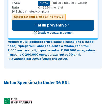
TAEG
(Indice Sintetico di Costo)
3,61%
Rata
€ 429,74 (mensile)
Scheda mutuo completa
Sino a 80 anni di età a fine mutuo
Fai un preventivo
Gratis e senza impegno!
Migliori mutui acquisto prima casa
: simulazione a
tasso
fisso
, impiegato 35 anni, residente a Milano, reddito €
2.600 euro mensili, importo mutuo
€ 100.000 euro
, valore
immobile
€ 200.000 euro
, durata mutuo
30 anni
.
Rilevazione del 09/08/2026 ore 09:00
.
Mutuo Spensierato Under 36 BNL