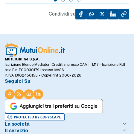
di case, specialmente in un contesto in cui il
dall'al
prezzo al metro quadro degli immobili ha
Condividi su
registrato un incremento del 5,5% rispetto
allo stesso periodo dell'anno precedente.
MutuiOnline S.p.A.
Iscrizione Elenco Mediatori Creditizi presso OAM n. M17 - Iscrizione RUI
sez. E n. E000301791 presso IVASS
P. IVA 13102450155 - Copyright 2000-2026
Seguici Su
La società
Il servizio
Chi è MutuiOnline.it