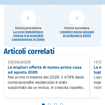
Notizia precedente
Notizia successiva
La crisi immobiliare
I migliori mutui giovani
cinese e le possibili
di settembre 2023
conseguenze in Italia
Articoli correlati
03/08/2026
17/07
Le migliori offerte di mutuo prima casa
Le mig
ad agosto 2026
lugli
Nel primo trimestre del 2026, il 47,8% delle
L'acqu
compravendite residenziali è stato
sogno d
supportato da un mutuo, in crescita rispetto
richie
al 45% del quarto trimestre 2025. Questo
obiett
trend evidenzia quanto sia importante
giovan
l'accesso al credito per facilitare l'acquisto
da un l