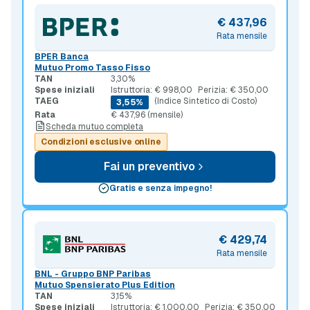
€ 437,96
Rata mensile
BPER Banca
Mutuo Promo Tasso Fisso
TAN
3,30%
Spese iniziali
Istruttoria: € 998,00
Perizia: € 350,00
TAEG
(Indice Sintetico di Costo)
3,55%
Rata
€ 437,96 (mensile)
Scheda mutuo completa
Condizioni esclusive online
Fai un preventivo
Gratis e senza impegno!
€ 429,74
Rata mensile
BNL - Gruppo BNP Paribas
Mutuo Spensierato Plus Edition
TAN
3,15%
Spese iniziali
Istruttoria: € 1.000,00
Perizia: € 350,00