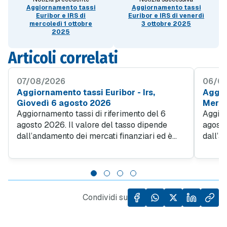
Aggiornamento tassi
Aggiornamento tassi
Euribor e IRS di
Euribor e IRS di venerdì
mercoledì 1 ottobre
3 ottobre 2025
2025
Articoli correlati
07/08/2026
06/0
Aggiornamento tassi Euribor - Irs,
Aggior
Giovedì 6 agosto 2026
Merco
Aggiornamento tassi di riferimento del 6
Aggior
agosto 2026. Il valore del tasso dipende
agosto
dall’andamento dei mercati finanziari ed è
dall’a
utilizzato dalle banche per determinare il
utiliz
tasso applic ato ai contratti di mutuo...
tasso a
Condividi su