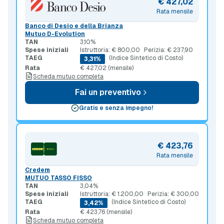
€ 427,02
Rata mensile
Banco di Desio e della Brianza
Mutuo D-Evolution
TAN
3,10%
Spese iniziali
Istruttoria: € 800,00
Perizia: € 237,90
TAEG
(Indice Sintetico di Costo)
3,31%
Rata
€ 427,02 (mensile)
Scheda mutuo completa
Fai un preventivo
Gratis e senza impegno!
€ 423,76
Rata mensile
Credem
MUTUO TASSO FISSO
TAN
3,04%
Spese iniziali
Istruttoria: € 1.200,00
Perizia: € 300,00
TAEG
(Indice Sintetico di Costo)
3,42%
Rata
€ 423,76 (mensile)
Scheda mutuo completa