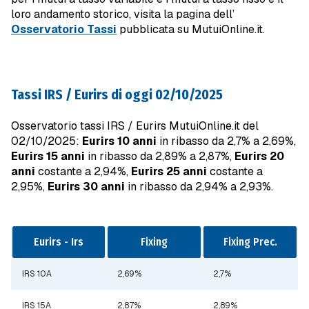
loro andamento storico, visita la pagina dell’
Osservatorio Tassi
pubblicata su MutuiOnline.it.
Tassi IRS / Eurirs di oggi 02/10/2025
Osservatorio tassi IRS / Eurirs MutuiOnline.it del
02/10/2025:
Eurirs 10 anni
in ribasso da 2,7% a 2,69%,
Eurirs 15 anni
in ribasso da 2,89% a 2,87%,
Eurirs 20
anni
costante a 2,94%,
Eurirs 25 anni
costante a
2,95%,
Eurirs 30 anni
in ribasso da 2,94% a 2,93%.
Eurirs - Irs
Fixing
Fixing Prec.
IRS 10A
2,69%
2,7%
IRS 15A
2,87%
2,89%