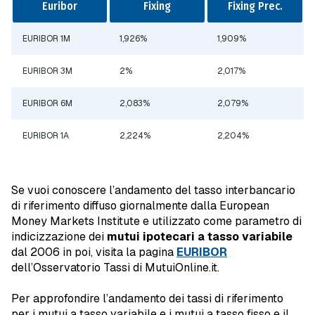
Euribor
Fixing
Fixing Prec.
EURIBOR 1M
1,926%
1,909%
EURIBOR 3M
2%
2,017%
EURIBOR 6M
2,083%
2,079%
EURIBOR 1A
2,224%
2,204%
Se vuoi conoscere l’andamento del tasso interbancario
di riferimento diffuso giornalmente dalla European
Money Markets Institute e utilizzato come parametro di
indicizzazione dei
mutui ipotecari a tasso variabile
dal 2006 in poi, visita la pagina
EURIBOR
dell’Osservatorio Tassi di MutuiOnline.it.
Per approfondire l’andamento dei tassi di riferimento
per i mutui a tasso variabile e i mutui a tasso fisso e il