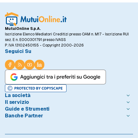
MutuiOnline S.p.A.
Iscrizione Elenco Mediatori Creditizi presso OAM n. M17 - Iscrizione RUI
sez. E n. E000301791 presso IVASS
P. IVA 13102450155 - Copyright 2000-2026
Seguici Su
La società
Il servizio
Chi è MutuiOnline.it
Guide e Strumenti
Contatta MutuiOnline.it
Come Funziona
Banche Partner
Opinioni degli Utenti
Condizioni di Utilizzo
Guide Mutui
Notizie Mutui
Informativa Trasparenza
I Migliori Mutui
Intesa Sanpaolo
Redazione MutuiOnline.it
Reclami Consumatori
Introduzione ai Mutui
Monte dei Paschi di Siena
Linee guida editoriali
Privacy
Mutuo 100 prima casa
BNL - BNP Paribas