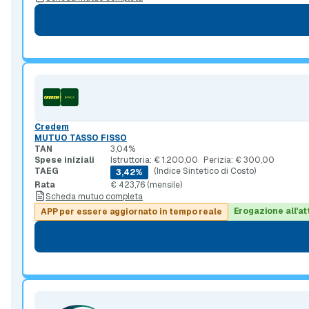
Credem
MUTUO TASSO FISSO
TAN
3,04%
Spese iniziali
Istruttoria: € 1.200,00
Perizia: € 300,00
TAEG
(Indice Sintetico di Costo)
3,42%
Rata
€ 423,76 (mensile)
Scheda mutuo completa
Erogazione all'at
APP per essere aggiornato in tempo reale