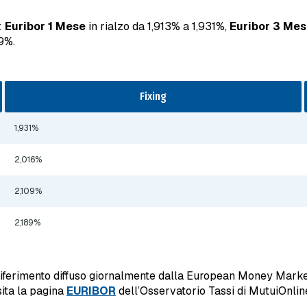
:
Euribor 1 Mese
in rialzo da 1,913% a 1,931%,
Euribor 3 Mes
89%.
Fixing
1,931%
2,016%
2,109%
2,189%
riferimento diffuso giornalmente dalla European Money Market
sita la pagina
EURIBOR
dell’Osservatorio Tassi di MutuiOnline.