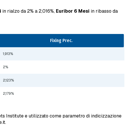
i
in rialzo da 2% a 2,016%,
Euribor 6 Mesi
in ribasso da
Fixing Prec.
1,913%
2%
2,123%
2,179%
s Institute e utilizzato come parametro di indicizzazione
it.