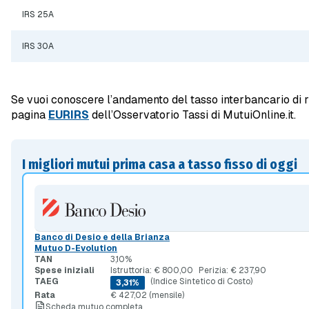
IRS 25A
IRS 30A
Se vuoi conoscere l’andamento del tasso interbancario di r
pagina
EURIRS
dell’Osservatorio Tassi di MutuiOnline.it.
I migliori mutui prima casa a tasso fisso di oggi
Banco di Desio e della Brianza
Mutuo D-Evolution
TAN
3,10%
Spese iniziali
Istruttoria: € 800,00
Perizia: € 237,90
TAEG
(Indice Sintetico di Costo)
3,31%
Rata
€ 427,02 (mensile)
Scheda mutuo completa