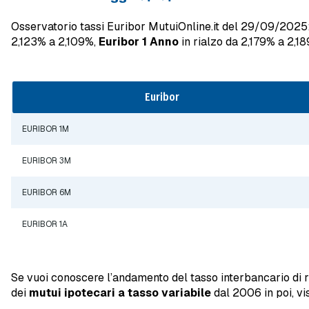
Osservatorio tassi Euribor MutuiOnline.it del 29/09/2025
2,123% a 2,109%,
Euribor 1 Anno
in rialzo da 2,179% a 2,1
Euribor
EURIBOR 1M
EURIBOR 3M
EURIBOR 6M
EURIBOR 1A
Se vuoi conoscere l’andamento del tasso interbancario di 
dei
mutui ipotecari a tasso variabile
dal 2006 in poi, vi