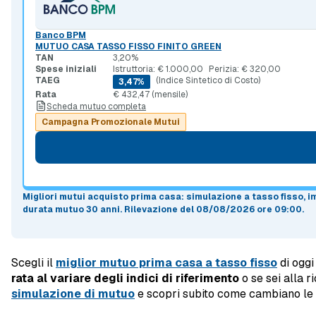
Banco BPM
MUTUO CASA TASSO FISSO FINITO GREEN
TAN
3,20%
Spese iniziali
Istruttoria: € 1.000,00
Perizia: € 320,00
TAEG
(Indice Sintetico di Costo)
3,47%
Rata
€ 432,47 (mensile)
Scheda mutuo completa
Campagna Promozionale Mutui
Migliori mutui acquisto prima casa
: simulazione a
tasso fisso
, 
durata mutuo
30 anni
.
Rilevazione del 08/08/2026 ore 09:00
.
Scegli il
miglior mutuo prima casa a tasso fisso
di oggi
rata al variare degli indici di riferimento
o se sei alla 
simulazione di mutuo
e scopri subito come cambiano le ra