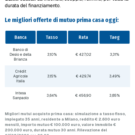
durata del finanziamento.
Le migliori offerte di mutuo prima casa oggi:
Banca
Tasso
Rata
Taeg
Banco di
Desio e della
3,10%
€ 427,02
3,31%
Brianza
Crédit
Agricole
3,15%
€ 429,74
3,49%
Italia
Intesa
3,64%
€ 456,90
3,85%
Sanpaolo
Migliori mutui acquisto prima casa
: simulazione a
tasso fisso
,
impiegato 35 anni, residente a Milano, reddito € 2.600 euro
mensili, importo mutuo
€ 100.000 euro
, valore immobile
€
200.000 euro
, durata mutuo
30 anni
.
Rilevazione del