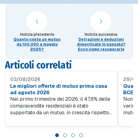
Notizia precedente
Notizia successiva
Quanto costa un mutuo
Detrazioni e deduzioni
da 100.000 a maggio
dimenticate in passato?
2025?
Ecco come recuperarle
Articoli correlati
03/08/2026
29/07
Le migliori offerte di mutuo prima casa
Quant
ad agosto 2026
BCE?
Nel primo trimestre del 2026, il 47,8% delle
Nonost
compravendite residenziali è stato
variab
supportato da un mutuo, in crescita rispetto
mutuo 
al 45% del quarto trimestre 2025. Questo
rata f
trend evidenzia quanto sia importante
MutuiOn
l'accesso al credito per facilitare l'acquisto
94 per