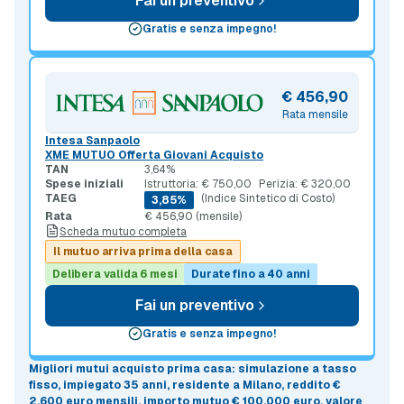
Fai un preventivo
Gratis e senza impegno!
€ 456,90
Rata mensile
Intesa Sanpaolo
XME MUTUO Offerta Giovani Acquisto
TAN
3,64%
Spese iniziali
Istruttoria: € 750,00
Perizia: € 320,00
TAEG
(Indice Sintetico di Costo)
3,85%
Rata
€ 456,90 (mensile)
Scheda mutuo completa
Il mutuo arriva prima della casa
Delibera valida 6 mesi
Durate fino a 40 anni
Fai un preventivo
Gratis e senza impegno!
Migliori mutui acquisto prima casa
: simulazione a
tasso
fisso
, impiegato 35 anni, residente a Milano, reddito €
2.600 euro mensili, importo mutuo
€ 100.000 euro
, valore