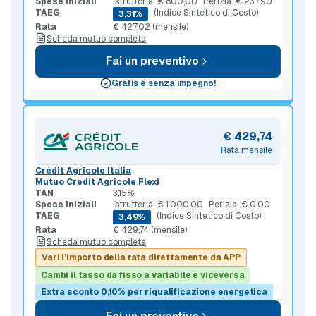
Spese iniziali
Istruttoria: € 800,00
Perizia: € 237,90
TAEG
(Indice Sintetico di Costo)
3,31%
Rata
€ 427,02 (mensile)
Scheda mutuo completa
Fai un preventivo
Gratis e senza impegno!
€ 429,74
Rata mensile
Crédit Agricole Italia
Mutuo Credit Agricole Flexi
TAN
3,15%
Spese iniziali
Istruttoria: € 1.000,00
Perizia: € 0,00
TAEG
(Indice Sintetico di Costo)
3,49%
Rata
€ 429,74 (mensile)
Scheda mutuo completa
Vari l’importo della rata direttamente da APP
Cambi il tasso da fisso a variabile e viceversa
Extra sconto 0,10% per riqualificazione energetica