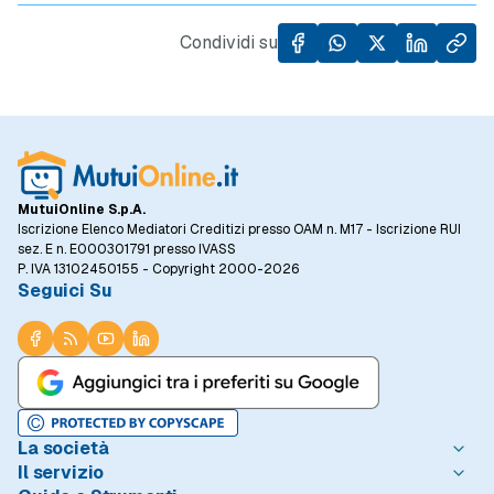
di case, specialmente in un contesto in cui il
prezzo al metro quadro degli immobili ha
Condividi su
registrato un incremento del 5,5% rispetto
allo stesso periodo dell'anno precedente.
MutuiOnline S.p.A.
Iscrizione Elenco Mediatori Creditizi presso OAM n. M17 - Iscrizione RUI
sez. E n. E000301791 presso IVASS
P. IVA 13102450155 - Copyright 2000-2026
Seguici Su
La società
Il servizio
Chi è MutuiOnline.it