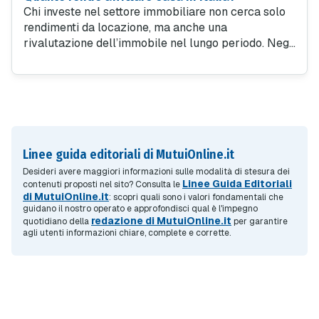
Chi investe nel settore immobiliare non cerca solo
rendimenti da locazione, ma anche una
rivalutazione dell’immobile nel lungo periodo. Negli
ultimi anni, i prezzi degli immobili hanno mostrato
un recupero, con una rivalutazione dei valori che,
dal 1998 ad oggi, ha raggiunto il 143,7% a Milano.
Linee guida editoriali di MutuiOnline.it
Desideri avere maggiori informazioni sulle modalità di stesura dei
Linee Guida Editoriali
contenuti proposti nel sito? Consulta le
di MutuiOnline.it
: scopri quali sono i valori fondamentali che
guidano il nostro operato e approfondisci qual è l'impegno
redazione di MutuiOnline.it
quotidiano della
per garantire
agli utenti informazioni chiare, complete e corrette.