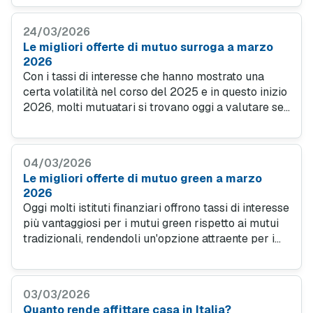
relativamente bassa (6,1%). La maggior parte degli
acquisti è effettuata da famiglie, che costituiscono il
24/03/2026
70% del totale. Spesso, si tratta di genitori che
Le migliori offerte di mutuo surroga a marzo
acquistano per i propri figli, mentre i single si
2026
fermano al 30%.
Con i tassi di interesse che hanno mostrato una
certa volatilità nel corso del 2025 e in questo inizio
2026, molti mutuatari si trovano oggi a valutare se
trasferire il proprio mutuo a condizioni più
favorevoli. Introdotta con la legge Bersani n.
40/2007, la surroga consente di trasferire il proprio
04/03/2026
mutuo da una banca all’altra a costo zero,
Le migliori offerte di mutuo green a marzo
modificandone i parametri e rendendo così il
2026
trasferimento più vantaggioso.
Oggi molti istituti finanziari offrono tassi di interesse
più vantaggiosi per i mutui green rispetto ai mutui
tradizionali, rendendoli un'opzione attraente per i
consumatori. Ma il vantaggio non si limita solo ai
tassi di interesse: investire in un immobile a basso
consumo energetico significa anche ridurre le
03/03/2026
bollette mensili.
Quanto rende affittare casa in Italia?