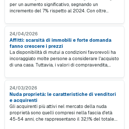
per un aumento significativo, segnando un
incremento del 7% rispetto al 2024. Con oltre
46.000 unità scambiate e un valore complessivo di
8,5 miliardi di euro, il comparto mostra una vitalità
senza precedenti. Le Isole si sono distinte per il
24/04/2026
rialzo maggiore, con un +11%, seguite dal Nord Est
Affitti: scarsità di immobili e forte domanda
(+9,2%) e dal Sud (+7,5%). Anche il Centro (+6,3%) e
fanno crescere i prezzi
il Nord Ovest (+4,6%) mostrano segni positivi.
La disponibilità di mutui a condizioni favorevoli ha
incoraggiato molte persone a considerare l'acquisto
di una casa. Tuttavia, i valori di compravendita,
difficilmente sostenibili per molti, insieme a nuove
esigenze abitative, hanno mantenuto elevata la
domanda di locazione, alimentando una forte
24/03/2026
domanda a fronte di un’offerta limitata.
Nuda proprietà: le caratteristiche di venditori
e acquirenti
Gli acquirenti più attivi nel mercato della nuda
proprietà sono quelli compresi nella fascia d'età
45-54 anni, che rappresentano il 32,1% del totale.
La percentuale di acquirenti over 65 è