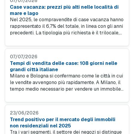
07/07/2026
cui il prezzo al metro quadro degli immobili ha
Case vacanza: prezzi più alti nelle località di
registrato un incremento del 5,5% rispetto allo
mare e lago
stesso periodo dell'anno precedente.
Nel 2025, le compravendite di case vacanza hanno
rappresentato il 6,7% del totale, in linea con gli anni
precedenti. La tipologia più richiesta è il trilocale,
che costituisce il 32,2% degli acquisti, seguito da
soluzioni indipendenti (27,9%) e bilocali (23,5%). Si
osserva un ridimensionamento degli acquisti di
07/07/2026
abitazioni indipendenti, con una domanda che si
Tempi di vendita delle case: 108 giorni nelle
orienta prevalentemente verso immobili con vista
grandi città italiane
mare o lago, dotati di spazi esterni fruibili e situati
Milano e Bologna si confermano come le città in cui
in prossimità delle spiagge.
le vendite avvengono più rapidamente. A Milano, il
tempo medio necessario per vendere un immobile
è di 88 giorni, mentre a Bologna si ferma a 91 giorni.
Sebbene entrambe le città abbiano registrato un
aumento rispetto all'anno scorso - rispettivamente
23/06/2026
di 5 e 12 giorni - rimangono comunque al di sotto
Trend positivo per il mercato degli immobili
della media nazionale.
non residenziali nel 2025
Tra i vari segmenti, il settore dei negozi si distingue