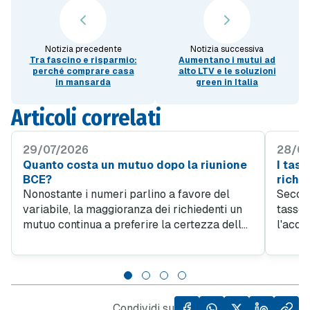
Notizia precedente
Notizia successiva
Tra fascino e risparmio:
Aumentano i mutui ad
perché comprare casa
alto LTV e le soluzioni
in mansarda
green in Italia
Articoli correlati
29/07/2026
28/07
Quanto costa un mutuo dopo la riunione
I tass
BCE?
richie
Nonostante i numeri parlino a favore del
Second
variabile, la maggioranza dei richiedenti un
tasso 
mutuo continua a preferire la certezza della
l'acqu
rata fissa. Secondo l'Osservatorio di
confer
MutuiOnline.it, a luglio il tasso fisso copre il
2023. 
94 per cento delle richieste di mutuo.
diciot
del me
Condividi su