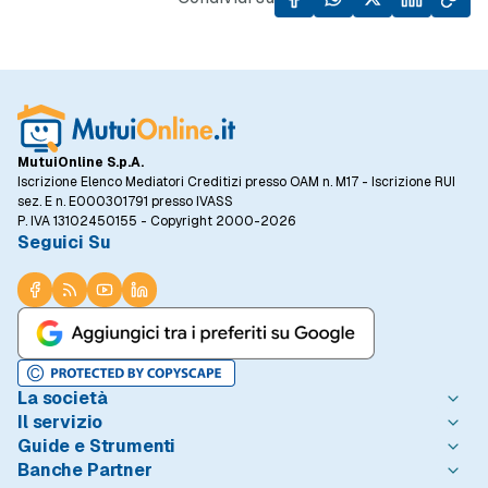
MutuiOnline S.p.A.
Iscrizione Elenco Mediatori Creditizi presso OAM n. M17 - Iscrizione RUI
sez. E n. E000301791 presso IVASS
P. IVA 13102450155 - Copyright 2000-2026
Seguici Su
La società
Il servizio
Chi è MutuiOnline.it
Guide e Strumenti
Contatta MutuiOnline.it
Come Funziona
Banche Partner
Opinioni degli Utenti
Condizioni di Utilizzo
Guide Mutui