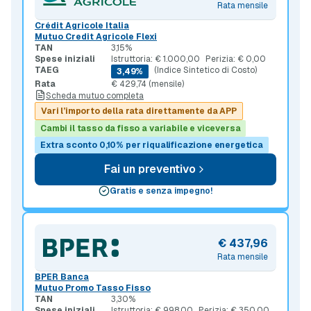
Rata mensile
Crédit Agricole Italia
Mutuo Credit Agricole Flexi
TAN
3,15%
Spese iniziali
Istruttoria: € 1.000,00
Perizia: € 0,00
TAEG
(Indice Sintetico di Costo)
3,49%
Rata
€ 429,74 (mensile)
Scheda mutuo completa
Vari l’importo della rata direttamente da APP
Cambi il tasso da fisso a variabile e viceversa
Extra sconto 0,10% per riqualificazione energetica
Fai un preventivo
Gratis e senza impegno!
€ 437,96
Rata mensile
BPER Banca
Mutuo Promo Tasso Fisso
TAN
3,30%
Spese iniziali
Istruttoria: € 998,00
Perizia: € 350,00