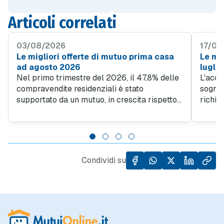
Articoli correlati
03/08/2026
17/07
Le migliori offerte di mutuo prima casa
Le mig
ad agosto 2026
lugli
Nel primo trimestre del 2026, il 47,8% delle
L'acqu
compravendite residenziali è stato
sogno d
supportato da un mutuo, in crescita rispetto
richie
al 45% del quarto trimestre 2025. Questo
obiett
trend evidenzia quanto sia importante
giovan
l'accesso al credito per facilitare l'acquisto
da un l
di case, specialmente in un contesto in cui il
dall'al
prezzo al metro quadro degli immobili ha
Condividi su
registrato un incremento del 5,5% rispetto
allo stesso periodo dell'anno precedente.