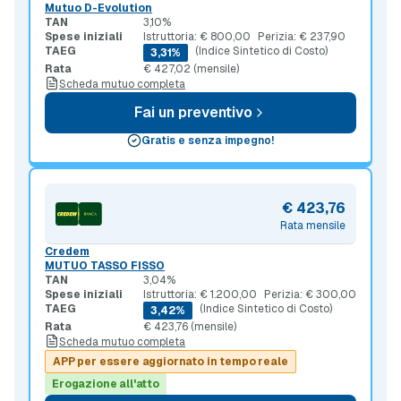
Mutuo D-Evolution
TAN
3,10%
Spese iniziali
Istruttoria: € 800,00
Perizia: € 237,90
TAEG
(Indice Sintetico di Costo)
3,31%
Rata
€ 427,02 (mensile)
Scheda mutuo completa
Fai un preventivo
Gratis e senza impegno!
€ 423,76
Rata mensile
Credem
MUTUO TASSO FISSO
TAN
3,04%
Spese iniziali
Istruttoria: € 1.200,00
Perizia: € 300,00
TAEG
(Indice Sintetico di Costo)
3,42%
Rata
€ 423,76 (mensile)
Scheda mutuo completa
APP per essere aggiornato in tempo reale
Erogazione all'atto