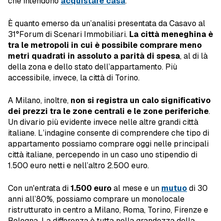
che intendono
acquistare casa
.
È quanto emerso da un’analisi presentata da Casavo al
31°Forum di Scenari Immobiliari.
La città meneghina è
tra le metropoli in cui è possibile comprare meno
metri quadrati in assoluto a parità di spesa
, al di là
della zona e dello stato dell’appartamento. Più
accessibile, invece, la città di Torino.
A Milano, inoltre,
non si registra un calo significativo
dei prezzi tra le zone centrali e le zone periferiche
.
Un divario più evidente invece nelle altre grandi città
italiane. L’indagine consente di comprendere che tipo di
appartamento possiamo comprare oggi nelle principali
città italiane, percependo in un caso uno stipendio di
1.500 euro netti e nell’altro 2.500 euro.
Con un'entrata di
1.500 euro
al mese e un
mutuo
di 30
anni all’80%, possiamo comprare un monolocale
ristrutturato in centro a Milano, Roma, Torino, Firenze e
Bologna. La differenza è tutta nella grandezza della