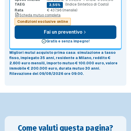
TAEG
(Indice Sintetico di Costo)
3,55%
Rata
€ 437,96 (mensile)
Scheda mutuo completa
Condizioni esclusive online
Fai un preventivo
Gratis e senza impegno!
Migliori mutui acquisto prima casa
: simulazione a
tasso
fisso
, impiegato 35 anni, residente a Milano, reddito €
2.600 euro mensili, importo mutuo
€ 100.000 euro
, valore
immobile
€ 200.000 euro
, durata mutuo
30 anni
.
Rilevazione del 09/08/2026 ore 09:00
.
Come valuti questa pagina?