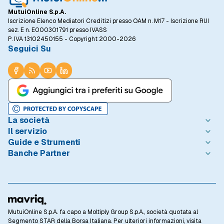
MutuiOnline S.p.A.
Iscrizione Elenco Mediatori Creditizi presso OAM n. M17 - Iscrizione RUI
sez. E n. E000301791 presso IVASS
P. IVA 13102450155 - Copyright 2000-2026
Seguici Su
La società
Il servizio
Chi è MutuiOnline.it
Guide e Strumenti
Contatta MutuiOnline.it
Come Funziona
Banche Partner
Opinioni degli Utenti
Condizioni di Utilizzo
Guide Mutui
Notizie Mutui
Informativa Trasparenza
I Migliori Mutui
Intesa Sanpaolo
Redazione MutuiOnline.it
Reclami Consumatori
Introduzione ai Mutui
Monte dei Paschi di Siena
Linee guida editoriali
Privacy
Mutuo 100 prima casa
BNL - BNP Paribas
Rassegna Stampa
Informativa Cookie
Calcolo Rata Mutuo
BPER Banca
Lavora con Noi
Preferenze Cookie
Osservatorio Tassi
Webank
MutuiOnline S.p.A. fa capo a Moltiply Group S.p.A., società quotata al
Acquista la casa dei tuoi sogni con un mutuo
Investor Relations
Privacy Banche Partner
Domande Frequenti
CheBanca!
Segmento STAR della Borsa Italiana. Per ulteriori informazioni, visita