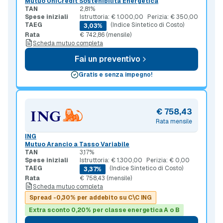
Mutuo UniCredit Sostenibilità Energetica
TAN
2,81%
Spese iniziali
Istruttoria: € 1.000,00
Perizia: € 350,00
TAEG
(Indice Sintetico di Costo)
3,03%
Rata
€ 742,86 (mensile)
Scheda mutuo completa
Fai un preventivo
Gratis e senza impegno!
€ 758,43
Rata mensile
ING
Mutuo Arancio a Tasso Variabile
TAN
3,17%
Spese iniziali
Istruttoria: € 1.300,00
Perizia: € 0,00
TAEG
(Indice Sintetico di Costo)
3,37%
Rata
€ 758,43 (mensile)
Scheda mutuo completa
Spread -0,30% per addebito su C\C ING
Extra sconto 0,20% per classe energetica A o B