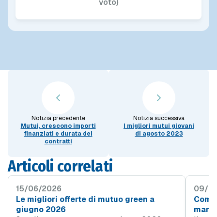
voto)
Notizia precedente
Notizia successiva
Mutui, crescono importi
I migliori mutui giovani
finanziati e durata dei
di agosto 2023
contratti
Articoli correlati
15/06/2026
09/0
Le migliori offerte di mutuo green a
Come 
giugno 2026
mare 