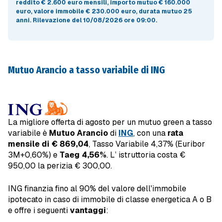
reddito € 2.600 euro mensili, importo mutuo
€ 160.000
euro
, valore immobile
€ 230.000 euro
, durata mutuo
25
anni
.
Rilevazione del 10/08/2026 ore 09:00
.
Mutuo Arancio a tasso variabile di ING
La migliore offerta di agosto per un mutuo green a tasso
variabile è
Mutuo Arancio
di
ING
, con una
rata
mensile di € 869,04
, Tasso Variabile 4,37% (Euribor
3M+0,60%) e
Taeg 4,56%
. L’ istruttoria costa €
950,00 la perizia € 300,00.
ING finanzia fino al 90% del valore dell'immobile
ipotecato in caso di immobile di classe energetica A o B
e offre i seguenti
vantaggi
: