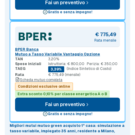
Fai un preventivo
Gratis e senza impegno!
€ 775,49
Rata mensile
BPER Banca
Mutuo a Tasso Variabile Vantaggio Opzione
TAN
3,20%
Spese iniziali
Istruttoria: € 800,00
Perizia: € 350,00
TAEG
(Indice Sintetico di Costo)
3,39%
Rata
€ 775,49 (mensile)
Scheda mutuo completa
Condizioni esclusive online
Extra sconto 0,10% per classe energetica A o B
Fai un preventivo
Gratis e senza impegno!
Migliori mutui mutuo green acquisto 1ª casa
: simulazione a
tasso variabile
, impiegato 35 anni, residente a Milano,