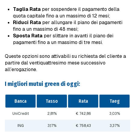
Taglia Rata
per sospendere il pagamento della
quota capitale fino a un massimo di 12 mesi;
Riduci Rata
per allungare il piano dei pagamenti
fino a un massimo di 48 mesi;
Sposta Rata
per slittare in avanti il piano dei
pagamenti fino a un massimo di tre mesi.
Queste opzioni sono attivabili su richiesta del cliente a
partire dal ventiquattresimo mese successivo
all’erogazione.
I migliori mutui green di oggi:
Banca
Tasso
Rata
Taeg
UniCredit
2,81%
€ 742,86
3,03%
ING
3,17%
€ 758,43
3,37%