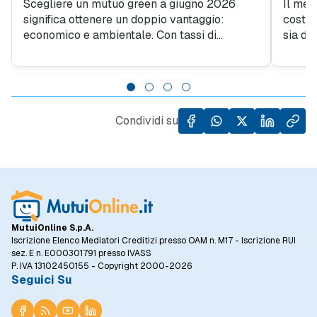
Scegliere un mutuo green a giugno 2026
Il mer
significa ottenere un doppio vantaggio:
costie
economico e ambientale. Con tassi di
sia dal
interesse più convenienti rispetto alle
contra
soluzioni tradizionali, finanziare un immobile
scenar
ad alta efficienza energetica diventa
fattor
un'opportunità di risparmio per le famiglie.
richie
dedicat
Condividi su
MutuiOnline S.p.A.
Iscrizione Elenco Mediatori Creditizi presso OAM n. M17 - Iscrizione RUI
sez. E n. E000301791 presso IVASS
P. IVA 13102450155 - Copyright 2000-2026
Seguici Su