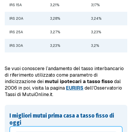
IRS 15A
3,21%
3,17%
IRS 20A
3,28%
3,24%
IRS 25A
3,27%
3,23%
IRS 30A
3,23%
3,2%
Se vuoi conoscere l’andamento del tasso interbancario
di riferimento utilizzato come parametro di
indicizzazione dei
mutui ipotecari a tasso fisso
dal
2006 in poi, visita la pagina
EURIRS
dell’Osservatorio
Tassi di MutuiOnline.it.
I migliori mutui prima casa a tasso fisso di
oggi