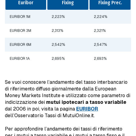
Euribor
Fixing
Fixing Prec.
EURIBOR 1M
2,223%
2,224%
EURIBOR 3M
2,313%
2,321%
EURIBOR 6M
2,542%
2,547%
EURIBOR 1A
2,695%
2,693%
Se vuoi conoscere l’andamento del tasso interbancario
di riferimento diffuso giornalmente dalla European
Money Markets Institute e utilizzato come parametro di
indicizzazione dei
mutui ipotecari a tasso variabile
dal 2006 in poi, visita la pagina
EURIBOR
dell’Osservatorio Tassi di MutuiOnline.it.
Per approfondire l’andamento dei tassi di riferimento
per i mutui a tasso variabile e i mutui a tasso fisso e il