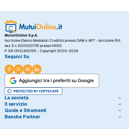
MutuiOnline S.p.A.
Iscrizione Elenco Mediatori Creditizi presso OAM n. M17 - Iscrizione RUI
sez. E n. E000301791 presso IVASS
P. IVA 13102450155 - Copyright 2000-2026
Seguici Su
La società
Il servizio
Chi è MutuiOnline.it
Guide e Strumenti
Contatta MutuiOnline.it
Come Funziona
Banche Partner
Opinioni degli Utenti
Condizioni di Utilizzo
Guide Mutui
Notizie Mutui
Informativa Trasparenza
I Migliori Mutui
Intesa Sanpaolo
Redazione MutuiOnline.it