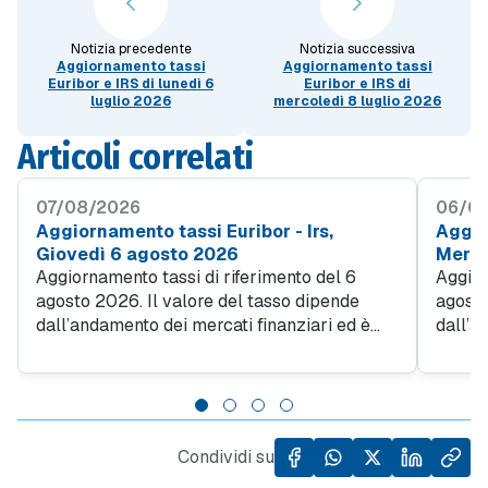
Notizia precedente
Notizia successiva
Aggiornamento tassi
Aggiornamento tassi
Euribor e IRS di lunedì 6
Euribor e IRS di
luglio 2026
mercoledì 8 luglio 2026
Articoli correlati
07/08/2026
06/0
Aggiornamento tassi Euribor - Irs,
Aggior
Giovedì 6 agosto 2026
Merco
Aggiornamento tassi di riferimento del 6
Aggior
agosto 2026. Il valore del tasso dipende
agosto
dall’andamento dei mercati finanziari ed è
dall’a
utilizzato dalle banche per determinare il
utiliz
tasso applic ato ai contratti di mutuo...
tasso a
Condividi su