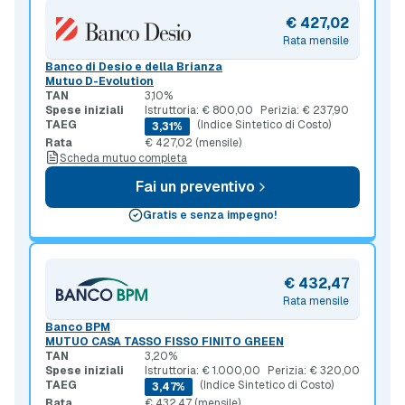
€ 427,02
Rata mensile
Banco di Desio e della Brianza
Mutuo D-Evolution
TAN
3,10%
Spese iniziali
Istruttoria: € 800,00
Perizia: € 237,90
TAEG
(Indice Sintetico di Costo)
3,31%
Rata
€ 427,02 (mensile)
Scheda mutuo completa
Fai un preventivo
Gratis e senza impegno!
€ 432,47
Rata mensile
Banco BPM
MUTUO CASA TASSO FISSO FINITO GREEN
TAN
3,20%
Spese iniziali
Istruttoria: € 1.000,00
Perizia: € 320,00
TAEG
(Indice Sintetico di Costo)
3,47%
Rata
€ 432,47 (mensile)