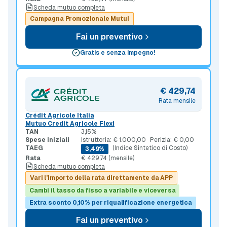
Scheda mutuo completa
Campagna Promozionale Mutui
Fai un preventivo
Gratis e senza impegno!
€ 429,74
Rata mensile
Crédit Agricole Italia
Mutuo Credit Agricole Flexi
TAN
3,15%
Spese iniziali
Istruttoria: € 1.000,00
Perizia: € 0,00
TAEG
(Indice Sintetico di Costo)
3,49%
Rata
€ 429,74 (mensile)
Scheda mutuo completa
Vari l’importo della rata direttamente da APP
Cambi il tasso da fisso a variabile e viceversa
Extra sconto 0,10% per riqualificazione energetica
Fai un preventivo