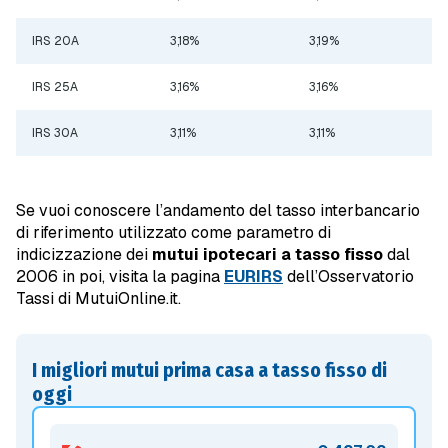
IRS 20A
3,18%
3,19%
IRS 25A
3,16%
3,16%
IRS 30A
3,11%
3,11%
Se vuoi conoscere l’andamento del tasso interbancario
di riferimento utilizzato come parametro di
indicizzazione dei
mutui ipotecari a tasso fisso
dal
2006 in poi, visita la pagina
EURIRS
dell’Osservatorio
Tassi di MutuiOnline.it.
I migliori mutui prima casa a tasso fisso di
oggi