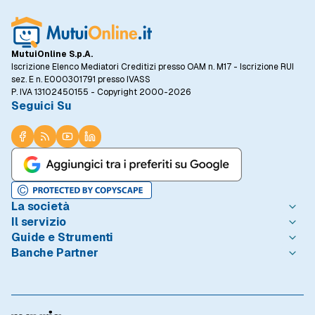
MutuiOnline S.p.A.
Iscrizione Elenco Mediatori Creditizi presso OAM n. M17 - Iscrizione RUI
sez. E n. E000301791 presso IVASS
P. IVA 13102450155 - Copyright 2000-2026
Seguici Su
La società
Il servizio
Chi è MutuiOnline.it
Guide e Strumenti
Contatta MutuiOnline.it
Come Funziona
Banche Partner
Opinioni degli Utenti
Condizioni di Utilizzo
Guide Mutui
Notizie Mutui
Informativa Trasparenza
I Migliori Mutui
Intesa Sanpaolo
Redazione MutuiOnline.it
Reclami Consumatori
Introduzione ai Mutui
Monte dei Paschi di Siena
Linee guida editoriali
Privacy
Mutuo 100 prima casa
BNL - BNP Paribas
Rassegna Stampa
Informativa Cookie
Calcolo Rata Mutuo
BPER Banca