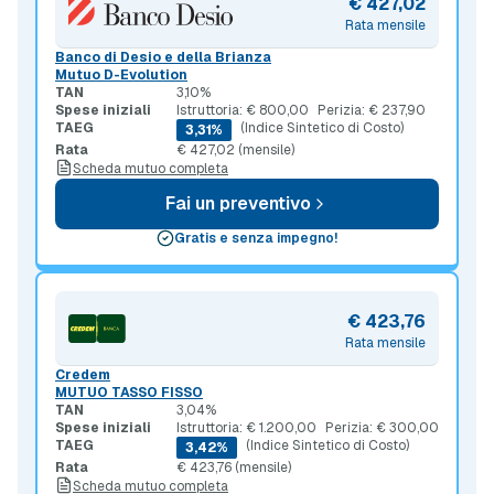
€ 427,02
Rata mensile
Banco di Desio e della Brianza
Mutuo D-Evolution
TAN
3,10%
Spese iniziali
Istruttoria: € 800,00
Perizia: € 237,90
TAEG
(Indice Sintetico di Costo)
3,31%
Rata
€ 427,02 (mensile)
Scheda mutuo completa
Fai un preventivo
Gratis e senza impegno!
€ 423,76
Rata mensile
Credem
MUTUO TASSO FISSO
TAN
3,04%
Spese iniziali
Istruttoria: € 1.200,00
Perizia: € 300,00
TAEG
(Indice Sintetico di Costo)
3,42%
Rata
€ 423,76 (mensile)
Scheda mutuo completa