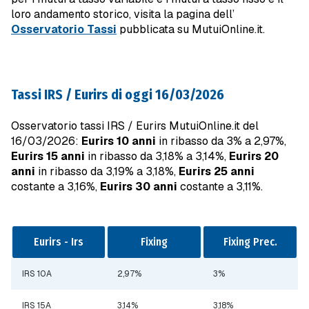
loro andamento storico, visita la pagina dell’
Osservatorio Tassi
pubblicata su MutuiOnline.it.
Tassi IRS / Eurirs di oggi 16/03/2026
Osservatorio tassi IRS / Eurirs MutuiOnline.it del
16/03/2026:
Eurirs 10 anni
in ribasso da 3% a 2,97%,
Eurirs 15 anni
in ribasso da 3,18% a 3,14%,
Eurirs 20
anni
in ribasso da 3,19% a 3,18%,
Eurirs 25 anni
costante a 3,16%,
Eurirs 30 anni
costante a 3,11%.
Eurirs - Irs
Fixing
Fixing Prec.
IRS 10A
2,97%
3%
IRS 15A
3,14%
3,18%