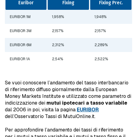
Euribor
Fixing
Fixing Prec.
EURIBOR 1M
1,958%
1,948%
EURIBOR 3M
2,157%
2,157%
EURIBOR 6M
2,312%
2,289%
EURIBOR 1A
2,54%
2,522%
Se vuoi conoscere l’andamento del tasso interbancario
di riferimento diffuso giornalmente dalla European
Money Markets Institute e utilizzato come parametro di
indicizzazione dei
mutui ipotecari a tasso variabile
dal 2006 in poi, visita la pagina
EURIBOR
dell’Osservatorio Tassi di MutuiOnline.it.
Per approfondire l’andamento dei tassi di riferimento
per i mutui a tasso variabile e i mutui a tasso fisso e il