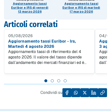
Aggiornamento tassi
Aggiornamento tassi
Euribor e IRS di venerdì
Euribor e IRS di martedì
13 marzo 2026
17 marzo 2026
Articoli correlati
05/08/2026
04/0
Aggiornamento tassi Euribor - Irs,
Aggio
Martedì 4 agosto 2026
3 ago
Aggiornamento tassi di riferimento del 4
Aggior
agosto 2026. Il valore del tasso dipende
agosto
dall’andamento dei mercati finanziari ed è
dall’a
utilizzato dalle banche per determinare il
utiliz
tasso applic ato ai contratti di mutuo...
tasso a
Condividi su