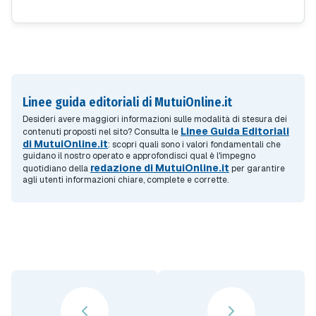
tutte accertarsi che il venditore e proprietario siano
la stessa persona. Vediamo l'iter da seguire.
Linee guida editoriali di MutuiOnline.it
Desideri avere maggiori informazioni sulle modalità di stesura dei
Linee Guida Editoriali
contenuti proposti nel sito? Consulta le
di MutuiOnline.it
: scopri quali sono i valori fondamentali che
guidano il nostro operato e approfondisci qual è l'impegno
redazione di MutuiOnline.it
quotidiano della
per garantire
agli utenti informazioni chiare, complete e corrette.