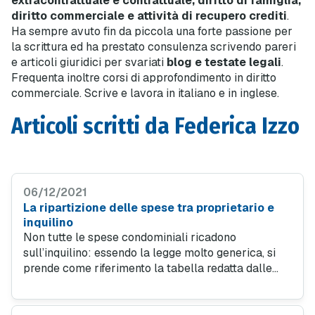
extracontrattuale e contrattuale, diritto di famiglia,
diritto commerciale e attività di recupero crediti
.
Ha sempre avuto fin da piccola una forte passione per
la scrittura ed ha prestato consulenza scrivendo pareri
e articoli giuridici per svariati
blog e testate legali
.
Frequenta inoltre corsi di approfondimento in diritto
commerciale. Scrive e lavora in italiano e in inglese.
Articoli scritti da Federica Izzo
06/12/2021
La ripartizione delle spese tra proprietario e
inquilino
Non tutte le spese condominiali ricadono
sull’inquilino: essendo la legge molto generica, si
prende come riferimento la tabella redatta dalle
associazioni a tutela sia dei proprietari immobiliari
sia degli inquilini.