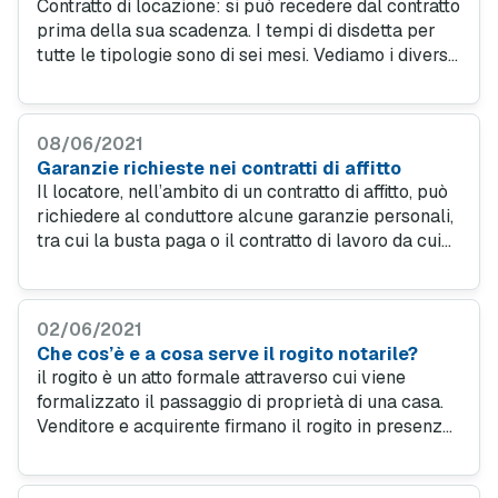
Contratto di locazione: si può recedere dal contratto
prima della sua scadenza. I tempi di disdetta per
tutte le tipologie sono di sei mesi. Vediamo i diversi
casi di recesso: consensuale, da parte del
conduttore e da parte del locatore.
08/06/2021
Garanzie richieste nei contratti di affitto
Il locatore, nell’ambito di un contratto di affitto, può
richiedere al conduttore alcune garanzie personali,
tra cui la busta paga o il contratto di lavoro da cui
possa desumersi l’esistenza di uno stipendio, o
anche la cosiddetta fideiussione bancaria.
02/06/2021
Che cos’è e a cosa serve il rogito notarile?
il rogito è un atto formale attraverso cui viene
formalizzato il passaggio di proprietà di una casa.
Venditore e acquirente firmano il rogito in presenza
del notaio, che verifica la regolarità della
documentazione richiesta.