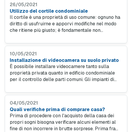
26/05/2021
Utilizzo del cortile condominiale
Il cortile è una proprietà di uso comune: ognuno ha
diritto di usufruirne e apporvi modifiche nel modo
che ritiene più giusto; è fondamentale non
utilizzarlo per scopi diversi da quelli a cui è
destinato, ovvero non bisogna alterarne la
destinazione.
10/05/2021
Installazione di videocamera su suolo privato
È possibile installare videocamere tanto sulla
proprietà privata quanto in edificio condominiale
per il controllo delle parti comuni. Gli impianti di
videosorveglianza dovranno rispettare il Codice
della privacy.
04/05/2021
Quali verifiche prima di comprare casa?
Prima di procedere con l'acquisto della casa dei
propri sogni bisogna verificare alcuni elementi al
fine di non incorrere in brutte sorprese. Prima fra