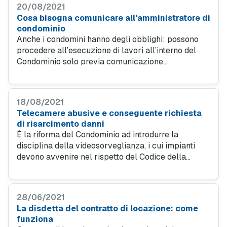
20/08/2021
Cosa bisogna comunicare all'amministratore di
condominio
Anche i condomini hanno degli obblighi: possono
procedere all’esecuzione di lavori all’interno del
Condominio solo previa comunicazione
all’amministratore. Vediamo in quali casi i
condomini devono dare preventiva comunicazione.
18/08/2021
Telecamere abusive e conseguente richiesta
di risarcimento danni
È la riforma del Condominio ad introdurre la
disciplina della videosorveglianza, i cui impianti
devono avvenire nel rispetto del Codice della
Privacy al fine di riprendere unicamente l’immobile
di colui che decide di installare le telecamere.
28/06/2021
La disdetta del contratto di locazione: come
funziona