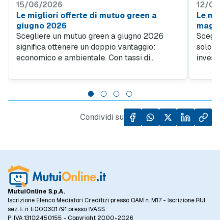
15/06/2026
12/05
Le migliori offerte di mutuo green a
Le mig
giugno 2026
magg
Scegliere un mutuo green a giugno 2026
Scegli
significa ottenere un doppio vantaggio:
solo u
economico e ambientale. Con tassi di
invest
interesse più convenienti rispetto alle
scelta 
soluzioni tradizionali, finanziare un immobile
Second
ad alta efficienza energetica diventa
MutuiO
un'opportunità di risparmio per le famiglie.
avere 
40-50 
Condividi su
tradiz
per il
MutuiOnline S.p.A.
Iscrizione Elenco Mediatori Creditizi presso OAM n. M17 - Iscrizione RUI
sez. E n. E000301791 presso IVASS
P. IVA 13102450155 - Copyright 2000-2026