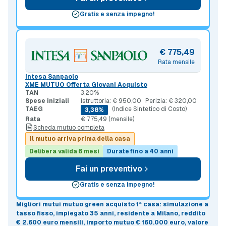
Gratis e senza impegno!
€ 775,49
Rata mensile
Intesa Sanpaolo
XME MUTUO Offerta Giovani Acquisto
TAN
3,20%
Spese iniziali
Istruttoria: € 950,00
Perizia: € 320,00
TAEG
(Indice Sintetico di Costo)
3,38%
Rata
€ 775,49 (mensile)
Scheda mutuo completa
Il mutuo arriva prima della casa
Delibera valida 6 mesi
Durate fino a 40 anni
Fai un preventivo
Gratis e senza impegno!
Migliori mutui mutuo green acquisto 1ª casa
: simulazione a
tasso fisso
, impiegato 35 anni, residente a Milano, reddito
€ 2.600 euro mensili, importo mutuo
€ 160.000 euro
, valore