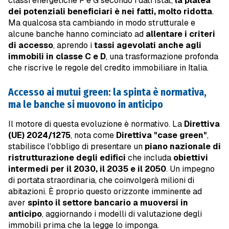
classi energetiche F e G secondo i dati Istat,
la platea
dei potenziali beneficiari è nei fatti, molto ridotta
.
Ma qualcosa sta cambiando in modo strutturale e
alcune banche hanno cominciato ad
allentare i criteri
di accesso
, aprendo i
tassi agevolati anche agli
immobili in classe C e D
, una trasformazione profonda
che riscrive le regole del credito immobiliare in Italia.
Accesso ai mutui green: la spinta è normativa,
ma le banche si muovono in anticipo
Il motore di questa evoluzione è normativo. La
Direttiva
(UE) 2024/1275
, nota come
Direttiva "case green"
,
stabilisce l'obbligo di presentare un
piano nazionale di
ristrutturazione degli edifici
che includa
obiettivi
intermedi per il 2030, il 2035 e il 2050
. Un impegno
di portata straordinaria, che coinvolgerà milioni di
abitazioni. È proprio questo orizzonte imminente ad
aver
spinto il settore bancario a muoversi in
anticipo
, aggiornando i modelli di valutazione degli
immobili prima che la legge lo imponga.