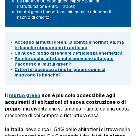
La Direttiva UE case green impone piani di
ristrutturazione entro il 2050;
I mutui green hanno tassi più bassi e riducono il
rischio di credito.
Accesso ai mutui green: la spinta è normativa, ma
le banche si muovono in anticipo
Un nuovo modo di leggere l'efficienza energetica
Perché anche alle banche conviene allargare
l'accesso ai mutui green?
Criteri di accesso ai mutui green: come si
muovono le banche?
Il
mutuo green
non è più solo accessibile agli
acquirenti di abitazioni di nuova costruzione o di
pregio
, ma diventa uno strumento fruibile da una quota
crescente di chi compra o ristruttura casa.
In Italia
, dove circa il 54% delle abitazioni si trova nelle