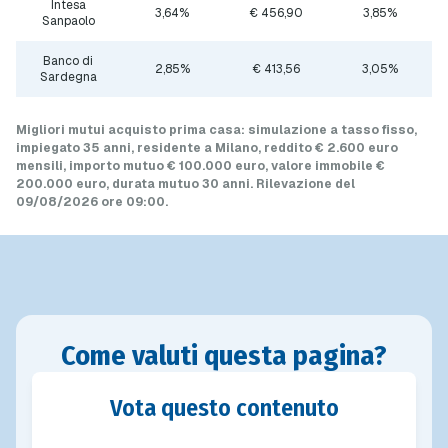
Intesa
3,64%
€ 456,90
3,85%
Sanpaolo
Banco di
2,85%
€ 413,56
3,05%
Sardegna
Migliori mutui acquisto prima casa
: simulazione a
tasso fisso
,
impiegato 35 anni, residente a Milano, reddito € 2.600 euro
mensili, importo mutuo
€ 100.000 euro
, valore immobile
€
200.000 euro
, durata mutuo
30 anni
.
Rilevazione del
09/08/2026 ore 09:00
.
Come valuti questa pagina?
Vota questo contenuto