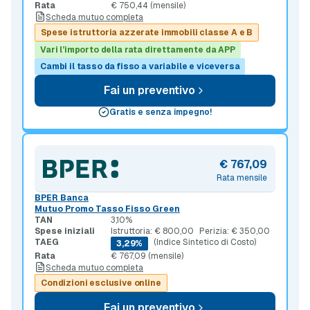
Rata
€ 750,44 (mensile)
Scheda mutuo completa
Spese istruttoria azzerate immobili classe A e B
Vari l’importo della rata direttamente da APP
Cambi il tasso da fisso a variabile e viceversa
Fai un preventivo
Gratis e senza impegno!
€ 767,09
Rata mensile
BPER Banca
Mutuo Promo Tasso Fisso Green
TAN
3,10%
Spese iniziali
Istruttoria: € 800,00
Perizia: € 350,00
TAEG
(Indice Sintetico di Costo)
3,29%
Rata
€ 767,09 (mensile)
Scheda mutuo completa
Condizioni esclusive online
Fai un preventivo