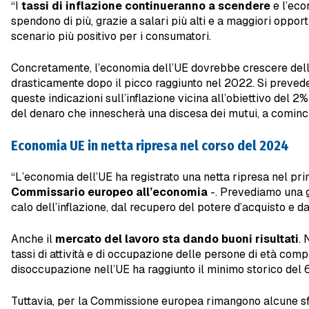
“I
tassi di inflazione continueranno a scendere
e l’eco
spendono di più, grazie a salari più alti e a maggiori opport
scenario più positivo per i consumatori.
Concretamente, l’economia dell’UE dovrebbe crescere dell’1%
drasticamente dopo il picco raggiunto nel 2022. Si preve
queste indicazioni sull’inflazione vicina all’obiettivo del
del denaro che innescherà una discesa dei mutui, a comincia
Economia UE in netta ripresa nel corso del 2024
“L’economia dell’UE ha registrato una netta ripresa nel p
Commissario europeo all’economia
-. Prevediamo una g
calo dell’inflazione, dal recupero del potere d’acquisto e d
Anche il
mercato del lavoro sta dando buoni risultati
. 
tassi di attività e di occupazione delle persone di età comp
disoccupazione nell’UE ha raggiunto il minimo storico del 
Tuttavia, per la Commissione europea rimangono alcune sfid