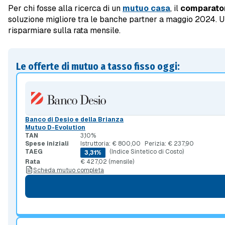
Per chi fosse alla ricerca di un
mutuo casa
, il
comparator
soluzione migliore tra le banche partner a maggio 2024. U
risparmiare sulla rata mensile.
Le offerte di mutuo a tasso fisso oggi:
Banco di Desio e della Brianza
Mutuo D-Evolution
TAN
3,10%
Spese iniziali
Istruttoria: € 800,00
Perizia: € 237,90
TAEG
(Indice Sintetico di Costo)
3,31%
Rata
€ 427,02 (mensile)
Scheda mutuo completa