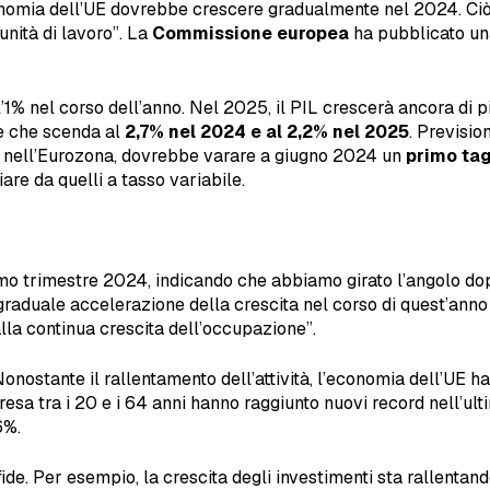
nomia dell’UE dovrebbe crescere gradualmente nel 2024. Ciò è
unità di lavoro”. La
Commissione europea
ha pubblicato un
 nel corso dell’anno. Nel 2025, il PIL crescerà ancora di più.
de che scenda al
2,7% nel 2024 e al 2,2% nel 2025
. Previsio
 2% nell’Eurozona, dovrebbe varare a giugno 2024 un
primo tag
re da quelli a tasso variabile.
rimo trimestre 2024, indicando che abbiamo girato l’angolo 
raduale accelerazione della crescita nel corso di quest’anno 
alla continua crescita dell’occupazione”.
Nonostante il rallentamento dell’attività, l’economia dell’UE h
resa tra i 20 e i 64 anni hanno raggiunto nuovi record nell’ul
6%.
e. Per esempio, la crescita degli investimenti sta rallentand