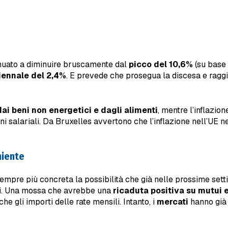
nuato a diminuire bruscamente dal
picco del 10,6%
(su base 
iennale del 2,4%
. E prevede che prosegua la discesa e ragg
dai beni non energetici e dagli alimenti
, mentre l’inflazio
i salariali. Da Bruxelles avvertono che l’inflazione nell’UE
niente
a sempre più concreta la possibilità che già nelle prossime s
si. Una mossa che avrebbe una
ricaduta positiva su mutui e
 gli importi delle rate mensili. Intanto, i
mercati
hanno già 