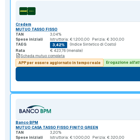
Credem
MUTUO TASSO FISSO
TAN
3,04%
Spese iniziali
Istruttoria: € 1.200,00
Perizia: € 300,00
TAEG
(Indice Sintetico di Costo)
3,42%
Rata
€ 423,76 (mensile)
Scheda mutuo completa
Erogazione all'at
APP per essere aggiornato in tempo reale
Banco BPM
MUTUO CASA TASSO FISSO FINITO GREEN
TAN
3,20%
Spese iniziali
Istruttoria: € 1.000,00
Perizia: € 320,00