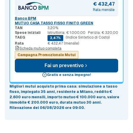
€ 432,47
Rata mensile
Banco BPM
MUTUO CASA TASSO FISSO FINITO GREEN
TAN
3,20%
Spese iniziali
Istruttoria: € 1.000,00
Perizia: € 320,00
TAEG
(Indice Sintetico di Costo)
3,47%
Rata
€ 432,47 (mensile)
Scheda mutuo completa
Campagna Promozionale Mutui
Fai un preventivo
Gratis e senza impegno!
Migliori mutui acquisto prima casa
: simulazione a
tasso
fisso
, impiegato 35 anni, residente a Milano, reddito €
2.600 euro mensili, importo mutuo
€ 100.000 euro
, valore
immobile
€ 200.000 euro
, durata mutuo
30 anni
.
Rilevazione del 06/08/2026 ore 09:00
.