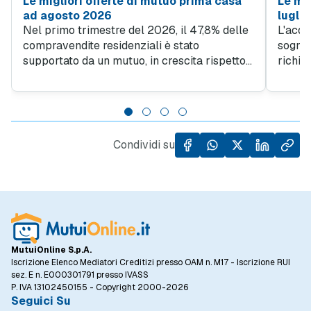
Le migliori offerte di mutuo prima casa
Le mig
ad agosto 2026
lugli
Nel primo trimestre del 2026, il 47,8% delle
L'acqu
compravendite residenziali è stato
sogno d
supportato da un mutuo, in crescita rispetto
richie
al 45% del quarto trimestre 2025. Questo
obiett
trend evidenzia quanto sia importante
giovan
l'accesso al credito per facilitare l'acquisto
da un l
di case, specialmente in un contesto in cui il
dall'al
prezzo al metro quadro degli immobili ha
Condividi su
registrato un incremento del 5,5% rispetto
allo stesso periodo dell'anno precedente.
MutuiOnline S.p.A.
Iscrizione Elenco Mediatori Creditizi presso OAM n. M17 - Iscrizione RUI
sez. E n. E000301791 presso IVASS
P. IVA 13102450155 - Copyright 2000-2026
Seguici Su