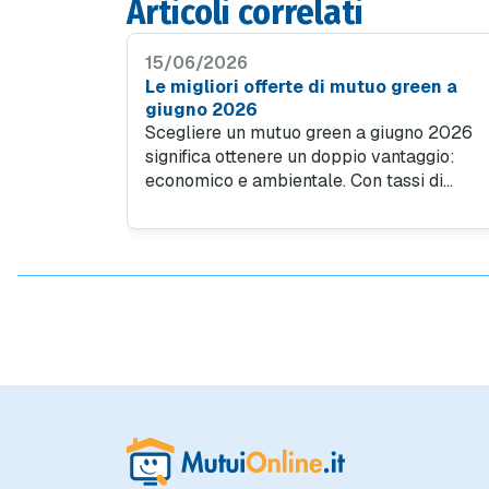
Articoli correlati
15/06/2026
Le migliori offerte di mutuo green a
giugno 2026
Scegliere un mutuo green a giugno 2026
significa ottenere un doppio vantaggio:
economico e ambientale. Con tassi di
interesse più convenienti rispetto alle
soluzioni tradizionali, finanziare un immobi
ad alta efficienza energetica diventa
un'opportunità di risparmio per le famiglie.