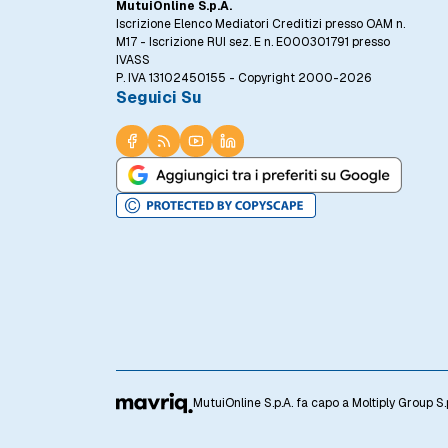
MutuiOnline S.p.A.
Iscrizione Elenco Mediatori Creditizi presso OAM n.
M17 - Iscrizione RUI sez. E n. E000301791 presso
IVASS
P. IVA 13102450155 - Copyright 2000-2026
Seguici Su
MutuiOnline S.p.A. fa capo a Moltiply Group S.