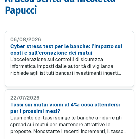
Papucci
06/08/2026
Cyber stress test per le banche: l’impatto sui
costi e sull’erogazione dei mutui
L'accelerazione sui controlli di sicurezza
informatica imposti dalle autorità di vigilanza
richiede agli istituti bancari investimenti ingenti
nelle infrastrutture digitali. Una sfida tecnica e
finanziaria che rischia di rallentare i tempi di
istruttoria e appesantire le spese per le famiglie.
22/07/2026
Tassi sui mutui vicini al 4%: cosa attendersi
per i prossimi mesi?
L'aumento dei tassi spinge le banche a ridurre gli
spread sui mutui per mantenere attrattive le
proposte. Nonostante i recenti incrementi, il tasso
fisso garantisce stabilità nel tempo, mentre il