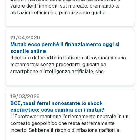
valore degli immobili sul mercato, premiando le
abitazioni efficienti e penalizzando quelle
energivore. Le rilevazioni di Mutuionline.it
evidenziano le possibilità di risparmio per chi
sceglie un finanziamento verde.
21/04/2026
Mutui: ecco perché il finanziamento oggi si
sceglie online
Il settore del credito in Italia sta attraversando una
metamorfosi senza precedenti, guidata da
smartphone e intelligenza artificiale, che
permettono di gestire pratiche complesse
direttamente dal divano di casa. Lo scenario tra
digital wallet ed e-commerce si sta evolvendo
19/03/2026
rapidamente, ridefinendo le abitudini dei
BCE, tassi fermi nonostante lo shock
consumatori.
energetico: cosa cambia per i mutui?
L’Eurotower mantiene l’orientamento neutrale in un
contesto geopolitico che resta estremamente
incerto. Sebbene il rischio d'inflazione riaffiori a
causa della crisi in Medio Oriente, la BCE sceglie la