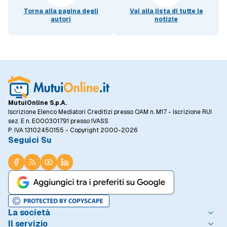
Torna alla pagina degli
Vai alla lista di tutte le
autori
notizie
MutuiOnline S.p.A.
Iscrizione Elenco Mediatori Creditizi presso OAM n. M17 - Iscrizione RUI
sez. E n. E000301791 presso IVASS
P. IVA 13102450155 - Copyright 2000-2026
Seguici Su
La società
Il servizio
Chi è MutuiOnline.it