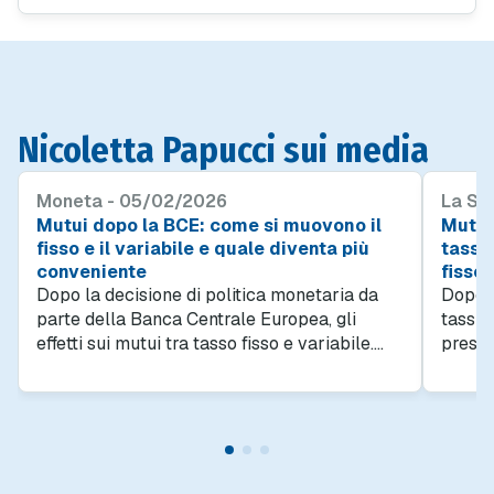
prudenza. Ecco le prospettive per chi si finanzia.
Nicoletta Papucci sui media
Moneta - 05/02/2026
La St
Mutui dopo la BCE: come si muovono il
Mutui
fisso e il variabile e quale diventa più
tassi
conveniente
fisso 
Dopo la decisione di politica monetaria da
Dopo l
parte della Banca Centrale Europea, gli
tassi 
effetti sui mutui tra tasso fisso e variabile.
presid
Ecco cosa conviene di più.
scelto 
intere
moneta