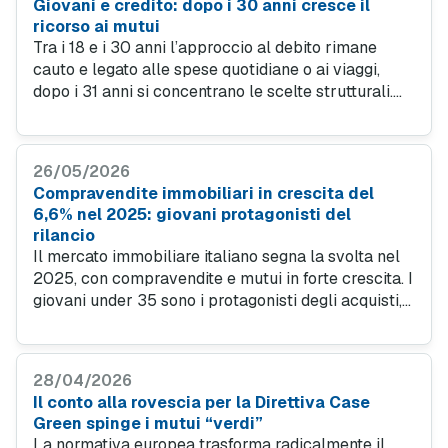
Giovani e credito: dopo i 30 anni cresce il
ricorso ai mutui
Tra i 18 e i 30 anni l’approccio al debito rimane
cauto e legato alle spese quotidiane o ai viaggi,
dopo i 31 anni si concentrano le scelte strutturali.
L’indebitamento medio sale a quasi 50 mila euro,
portando gli under 40 a rappresentare il 56% delle
nuove erogazioni di mutui.
26/05/2026
Compravendite immobiliari in crescita del
6,6% nel 2025: giovani protagonisti del
rilancio
Il mercato immobiliare italiano segna la svolta nel
2025, con compravendite e mutui in forte crescita. I
giovani under 35 sono i protagonisti degli acquisti,
mentre la Lombardia si conferma la regione più
attiva. In aumento anche i valori medi degli
immobili.
28/04/2026
Il conto alla rovescia per la Direttiva Case
Green spinge i mutui “verdi”
La normativa europea trasforma radicalmente il