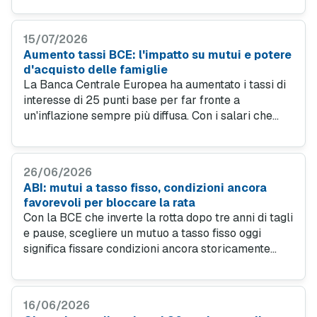
variabile continua a offrire condizioni vantaggiose
nel breve termine, in attesa delle prossime mosse
15/07/2026
della BCE.
Aumento tassi BCE: l'impatto su mutui e potere
d'acquisto delle famiglie
La Banca Centrale Europea ha aumentato i tassi di
interesse di 25 punti base per far fronte a
un'inflazione sempre più diffusa. Con i salari che
non crescono, le famiglie italiane vedono erodersi il
loro potere d'acquisto, rendendo cruciale la ricerca
del risparmio.
26/06/2026
ABI: mutui a tasso fisso, condizioni ancora
favorevoli per bloccare la rata
Con la BCE che inverte la rotta dopo tre anni di tagli
e pause, scegliere un mutuo a tasso fisso oggi
significa fissare condizioni ancora storicamente
convenienti. I mutui green permettono di
risparmiare ulteriormente, con tassi fino a 50 punti
base più bassi rispetto alla media di mercato.
16/06/2026