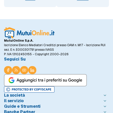
MutuiOnline S.p.A.
Iscrizione Elenco Mediatori Creditizi presso OAM n. M17 - Iscrizione RUI
sez. E n. E000301791 presso IVASS
P. IVA 13102450155 - Copyright 2000-2026
Seguici Su
La società
Il servizio
Chi è MutuiOnline.it
Guide e Strumenti
Contatta MutuiOnline.it
Come Funziona
Banche Partner
Opinioni degli Utenti
Condizioni di Utilizzo
Guide Mutui