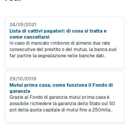
24/05/2021
Lista di cattivi pagatori: di cosa si tratta e
come cancellarsi
In caso di mancato rimborso di almeno due rate
consecutive del prestito o del mutuo, la banca può
far partire la segnalazione nelle banche dati
creditizie. Una volta segnalato come cattivo
pagatore, si rischia di vedersi negare prestiti, mutui
e carte.
29/10/2019
Mutui prima casa, come funziona il Fondo di
garanzia
Grazie al Fondo di garanzia mutui prima casa è
possibile richiedere la garanzia dello Stato sul 50
pct della quota capitale di mutui fino a 250mila
euro, finalizzati all'acquisto di immobili da adibire
ad abitazione principale.