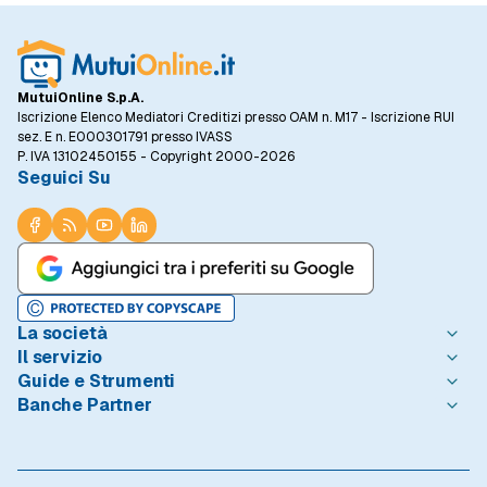
MutuiOnline S.p.A.
Iscrizione Elenco Mediatori Creditizi presso OAM n. M17 - Iscrizione RUI
sez. E n. E000301791 presso IVASS
P. IVA 13102450155 - Copyright 2000-2026
Seguici Su
La società
Il servizio
Chi è MutuiOnline.it
Guide e Strumenti
Contatta MutuiOnline.it
Come Funziona
Banche Partner
Opinioni degli Utenti
Condizioni di Utilizzo
Guide Mutui
Notizie Mutui
Informativa Trasparenza
I Migliori Mutui
Intesa Sanpaolo
Redazione MutuiOnline.it
Reclami Consumatori
Introduzione ai Mutui
Monte dei Paschi di Siena
Linee guida editoriali
Privacy
Mutuo 100 prima casa
BNL - BNP Paribas