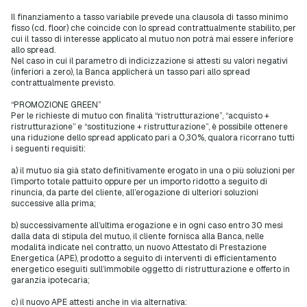
Il finanziamento a tasso variabile prevede una clausola di tasso minimo
fisso (cd. floor) che coincide con lo spread contrattualmente stabilito, per
cui il tasso di interesse applicato al mutuo non potrà mai essere inferiore
allo spread.
Nel caso in cui il parametro di indicizzazione si attesti su valori negativi
(inferiori a zero), la Banca applicherà un tasso pari allo spread
contrattualmente previsto.
“PROMOZIONE GREEN”
Per le richieste di mutuo con finalità “ristrutturazione”, “acquisto +
ristrutturazione” e “sostituzione + ristrutturazione”, è possibile ottenere
una riduzione dello spread applicato pari a 0,30%, qualora ricorrano tutti
i seguenti requisiti:
a) il mutuo sia già stato definitivamente erogato in una o più soluzioni per
l’importo totale pattuito oppure per un importo ridotto a seguito di
rinuncia, da parte del cliente, all’erogazione di ulteriori soluzioni
successive alla prima;
b) successivamente all’ultima erogazione e in ogni caso entro 30 mesi
dalla data di stipula del mutuo, il cliente fornisca alla Banca, nelle
modalità indicate nel contratto, un nuovo Attestato di Prestazione
Energetica (APE), prodotto a seguito di interventi di efficientamento
energetico eseguiti sull’immobile oggetto di ristrutturazione e offerto in
garanzia ipotecaria;
c) il nuovo APE attesti anche in via alternativa: