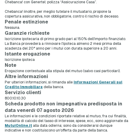
Chebanca! con Genertel: polizza “Assicurazione Casa”.
Chebanca! iinoltre, per meglio tutelare il mutuatario, propone la
copertura assicurativa, non obbligatorie, contro il rischio di decesso.
Penale estinzione
Nessuna.
Garanzie richieste
Iscrizione ipotecaria di primo grado pari al 150% dell'importo finanziato.
La Banca provvederà a rinnovare l'ipoteca almeno 2 mesi prima della
scadenza del 20° anno per i mutui con durata superiore a 20 anni.
Istante erogazione
Iscrizione ipoteca
Note
Erogazione contestuale alla stipula del mutuo (salvo casi particolari).
Altre informazioni
Per ulteriori informazioni, si rimanda alle
Informazioni Generali sul
Credito Immobiliare
della banca.
Servizio clienti
800.10.10.30
Scheda prodotto non impegnativa predisposta in
data venerdì 07 agosto 2026
Le informazioni e le condizioni riportate relative al mutuo, fra cui finalità,
modalità di calcolo del tasso di interesse, spese, ecc., sono aggiornate da
MutuiOnline.it
alla data odierna; sono da considerarsi dunque
indicative e non costituiscono un'offerta da parte della banca.