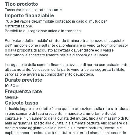
Tipo prodotto
Tasso Variabile con rata costante
Importo finanziabile
70% del valore dell'immobile ipotecato in caso di mutuo per
ristrutturazione.
Possibilità di erogazione unica o in tranches.
Per "valore dell'immobile" si intende il minore tra il prezzo di acquisto
dell'immobile come risultante dal preliminare di vendita (compromesso)
o dalla proposta di acquisto accettata dal venditore ed il valore
dell'immobile accertato tramite perizia disposta dalla Banca.
L'erogazione della somma finanziata avviene di norma contestualmente
all'atto notarile. Nel caso in cui la parte venditrice sia soggetto fallibile,
l'erogazione avverrà al consolidamento dell'ipoteca.
Durate previste
10-30 anni
Frequenza rate
Mensile
Calcolo tasso
Il rischio legato al prodotto è che questa protezione sulla rata si traduca,
in uno scenario di tassi crescenti, in mancato ammortamento del
capitale e in un aumento della durata del mutuo, fino a un massimo di 10
anni aggiuntivi rispetto alla durata inizialmente pattuita Allo scadere del
decimo anno aggiuntivo alla durata inizialmente pattuita, l’eventuale
capitale ancora residuo sarà restituito in ulteriori cinque anni, secondo