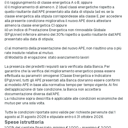
i) il raggiungimento di classe energetica A o B, oppure
ii) il miglioramento di almeno n. 2 (due) classi energetiche rispetto a
quello risultante dall’APE presentato alla data di stipula (ad es. se la
classe energetica alla stipula corrispondesse alla classe E, per accedere
alla presente condizione migliorativa il nuovo APE dovrà attestare
almeno la classe energetica C) oppure
iii) un Indice di Prestazione Energetica non rinnovabile Globale
(EPgl,nren) inferiore almeno del 30% rispetto a quello risultante dall’APE
presentato alla data di stipula;
c) al momento della presentazione del nuovo APE, non risultino una o più
rate insolute relative al mutuo.
d) Modalità di erogazione: stato avanzamento lavori
La presenza dei predetti requisiti sarà verificata dalla Banca. Per
garantire che la verifica del miglioramento energetico possa essere
effettuata su parametri omogenei (Classe Energetica e Indicatore
EPgl,nren), tutti gli APE presentati alla Banca dovranno essere conformi
al modello APE in base alla normativa tempo per tempo vigente. Ai fini
dell’applicazione di tale condizione, la Banca non accetterà
documentazione diversa dall’APE.
La riduzione sopra descritta è applicabile alle condizioni economiche del
mutuo per una sola volta.
Tutte le condizioni riportate sono valide per richieste pervenute dal 1
agosto al 31 agosto 2026 e stipulate entro il 31 ottobre 2026.
Spese istruttoria
1,00% del capitale finanziato, minimo € 1.000 - massimo € 3.000.