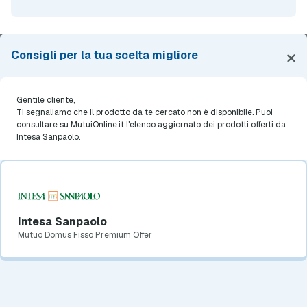
×
Consigli per la tua scelta migliore
MutuiOnline S.p.A.
Gentile cliente,
Iscrizione Elenco Mediatori Creditizi presso OAM n. M17 - Iscrizione RUI
Ti segnaliamo che il prodotto da te cercato non è disponibile. Puoi
sez. E n. E000301791 presso IVASS
consultare su MutuiOnline.it l'elenco aggiornato dei prodotti offerti da
P. IVA 13102450155 - Copyright 2000-2026
Intesa Sanpaolo.
Seguici Su
Intesa Sanpaolo
Mutuo Domus Fisso Premium Offer
La società
Il servizio
Chi è MutuiOnline.it
Guide e Strumenti
Contatta MutuiOnline.it
Come Funziona
Banche Partner
Opinioni degli Utenti
Condizioni di Utilizzo
Guide Mutui
Notizie Mutui
Informativa Trasparenza
I Migliori Mutui
Intesa Sanpaolo