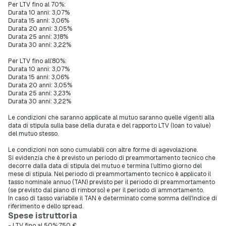
Per LTV fino al 70%:
Durata 10 anni: 3,07%
Durata 15 anni: 3,06%
Durata 20 anni: 3,05%
Durata 25 anni: 3,18%
Durata 30 anni: 3,22%
Per LTV fino all’80%:
Durata 10 anni: 3,07%
Durata 15 anni: 3,06%
Durata 20 anni: 3,05%
Durata 25 anni: 3,23%
Durata 30 anni: 3,22%
Le condizioni che saranno applicate al mutuo saranno quelle vigenti alla
data di stipula sulla base della durata e del rapporto LTV (loan to value)
del mutuo stesso.
Le condizioni non sono cumulabili con altre forme di agevolazione.
Si evidenzia che è previsto un periodo di preammortamento tecnico che
decorre dalla data di stipula del mutuo e termina l’ultimo giorno del
mese di stipula. Nel periodo di preammortamento tecnico è applicato il
tasso nominale annuo (TAN) previsto per il periodo di preammortamento
(se previsto dal piano di rimborso) e per il periodo di ammortamento.
In caso di tasso variabile il TAN è determinato come somma dell'indice di
riferimento e dello spread.
Spese istruttoria
- LTV fino al 50%:750 €