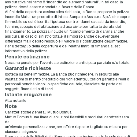
assicurativa nel ramo 8 “incendio ed elementi naturali”. In tal caso, la
polizza dovrà essere vincolata a favore della Banca.
Ai fini della copertura assicurativa richiesta, la Banca propone la polizza
Incendio Mutui, un prodotto di Intesa Sanpaolo Assicura S.p.A. che copre
l’immobile su cui è iscritta l’ipoteca contro i danni causati da incendio,
fulmine, scoppio dell’abitazione ad uso civile per tutta la durata del
finanziamento. La polizza include un “complemento di garanzia” che
assicura, in caso di sinistro totale, il rimborso anche dell’eventuale
differenza fra il debito residuo e il valore di ricostruzione dell’immobile.
Per il dettaglio della copertura e dei relativi limiti, si rimanda al set
informativo della polizza.
Penale estinzione
Nessuna penale per l'eventuale estinzione anticipata parziale e/o totale.
Garanzie richieste
Ipoteca su bene immobile. La Banca può richiedere, in seguito alle
valutazioni di merito creditizio del richiedente, ulteriori garanzie reali o
personali nonché vincoli o specifiche cautele, rilasciate da parte dei
soggetti finanziati o di terzi
Istante erogazione
Atto notarile
Note
Caratteristiche generali Mutuo Domus.
Mutuo Domus è una linea di soluzioni flessibili e modulari caratterizzata
da
un’elevata personalizzazione, per offrire risposte tagliate su misura per
ciascuna esigenza.
Il personale delle Filiali della Banca costruirà insieme a te la soluzione di