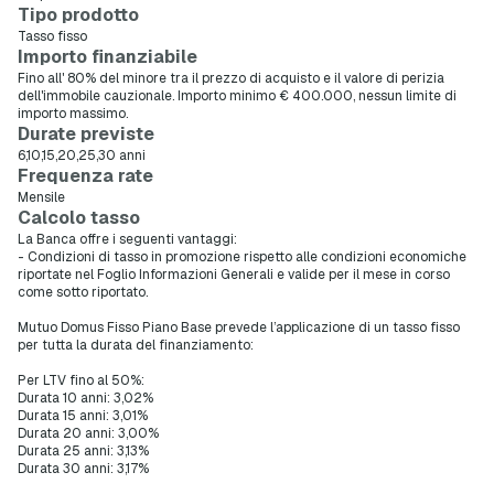
Tipo prodotto
Tasso fisso
Importo finanziabile
Fino all' 80% del minore tra il prezzo di acquisto e il valore di perizia
dell'immobile cauzionale. Importo minimo € 400.000, nessun limite di
importo massimo.
Durate previste
6,10,15,20,25,30 anni
Frequenza rate
Mensile
Calcolo tasso
La Banca offre i seguenti vantaggi:
- Condizioni di tasso in promozione rispetto alle condizioni economiche
riportate nel Foglio Informazioni Generali e valide per il mese in corso
come sotto riportato.
Mutuo Domus Fisso Piano Base prevede l’applicazione di un tasso fisso
per tutta la durata del finanziamento:
Per LTV fino al 50%:
Durata 10 anni: 3,02%
Durata 15 anni: 3,01%
Durata 20 anni: 3,00%
Durata 25 anni: 3,13%
Durata 30 anni: 3,17%