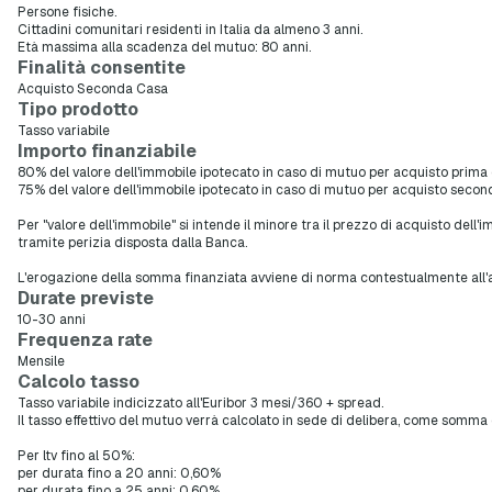
Persone fisiche.
Cittadini comunitari residenti in Italia da almeno 3 anni.
Età massima alla scadenza del mutuo: 80 anni.
Finalità consentite
Acquisto Seconda Casa
Tipo prodotto
Tasso variabile
Importo finanziabile
80% del valore dell'immobile ipotecato in caso di mutuo per acquisto prima
75% del valore dell'immobile ipotecato in caso di mutuo per acquisto seco
Per "valore dell'immobile" si intende il minore tra il prezzo di acquisto del
tramite perizia disposta dalla Banca.
L'erogazione della somma finanziata avviene di norma contestualmente all'atto
Durate previste
10-30 anni
Frequenza rate
Mensile
Calcolo tasso
Tasso variabile indicizzato all'Euribor 3 mesi/360 + spread.
Il tasso effettivo del mutuo verrà calcolato in sede di delibera, come somma 
Per ltv fino al 50%:
per durata fino a 20 anni: 0,60%
per durata fino a 25 anni: 0,60%