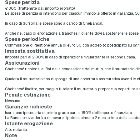
Spese perizia
€ 300 (trattenute dall’importo erogato).
Le spese di perizia si intendono per ciascun immobile offerto in garanzia. Qu
In caso di Surroga le spese sono a carico di CheBanca!.
Anche nel caso di erogazione a tranches il cliente dovrà sostenere le spese re
Spese periodiche
Commissione di gestione annua di euro 50 con addebito posticipato su ogni 
Imposta sostitutiva
Imposta pari al 2,00% in caso di operazione riguardante la seconda casa.
Assicurazioni
Chebanca! richiede, ai fini della concessione del mutuo, che il mutuatario d
Qualora il mutuatario non disponga di una copertura assicurativa aventi le ci
Chebanca! iinoltre, per meglio tutelare il mutuatario, propone la copertura ass
Penale estinzione
Nessuna.
Garanzie richieste
Iscrizione ipotecaria di primo grado pari al 150% dell'importo finanziato.
La Banca provvederà a rinnovare l'ipoteca almeno 2 mesi prima della scaden
Istante erogazione
Atto notarile
Note