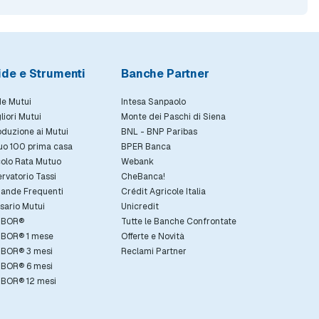
ide e Strumenti
Banche Partner
e Mutui
Intesa Sanpaolo
gliori Mutui
Monte dei Paschi di Siena
oduzione ai Mutui
BNL - BNP Paribas
uo 100 prima casa
BPER Banca
olo Rata Mutuo
Webank
rvatorio Tassi
CheBanca!
ande Frequenti
Crédit Agricole Italia
sario Mutui
Unicredit
IBOR®
Tutte le Banche Confrontate
IBOR® 1 mese
Offerte e Novità
IBOR® 3 mesi
Reclami Partner
IBOR® 6 mesi
IBOR® 12 mesi