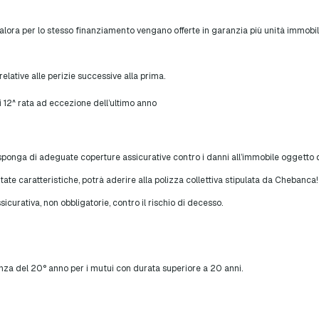
alora per lo stesso finanziamento vengano offerte in garanzia più unità immobilia
lative alle perizie successive alla prima.
12^ rata ad eccezione dell’ultimo anno
isponga di adeguate coperture assicurative contro i danni all’immobile oggetto d
tate caratteristiche, potrà aderire alla polizza collettiva stipulata da Chebanca
icurativa, non obbligatorie, contro il rischio di decesso.
za del 20° anno per i mutui con durata superiore a 20 anni.