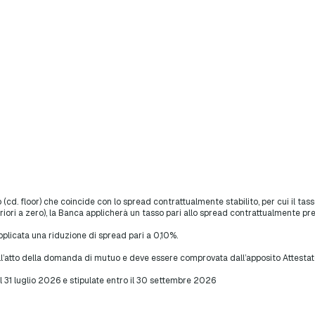
(cd. floor) che coincide con lo spread contrattualmente stabilito, per cui il tas
feriori a zero), la Banca applicherà un tasso pari allo spread contrattualmente pre
plicata una riduzione di spread pari a 0,10%.
ll’atto della domanda di mutuo e deve essere comprovata dall’apposito Attestat
 al 31 luglio 2026 e stipulate entro il 30 settembre 2026