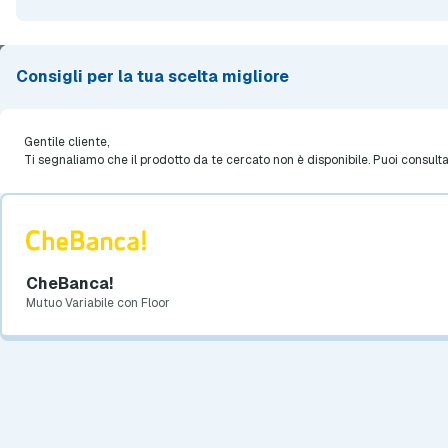
Consigli per la tua scelta migliore
Gentile cliente,
MutuiOnline S.p.A.
Ti segnaliamo che il prodotto da te cercato non è disponibile. Puoi consulta
Iscrizione Elenco Mediatori Creditizi presso OAM n.
M17 - Iscrizione RUI sez. E n. E000301791 presso
IVASS
P. IVA 13102450155 - Copyright 2000-2026
Seguici Su
CheBanca!
Mutuo Variabile con Floor