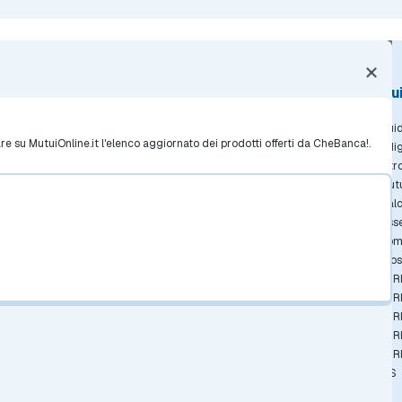
×
La società
Il servizio
Gu
Chi è MutuiOnline.it
Come Funziona
Guid
re su MutuiOnline.it l'elenco aggiornato dei prodotti offerti da CheBanca!.
Contatta MutuiOnline.it
Condizioni di Utilizzo
I Mi
Opinioni degli Utenti
Informativa Trasparenza
Intr
Notizie Mutui
Reclami Consumatori
Mut
Redazione MutuiOnline.it
Privacy
Calc
Linee guida editoriali
Informativa Cookie
Osse
Rassegna Stampa
Preferenze Cookie
Dom
Lavora con Noi
Privacy Banche Partner
Glos
Investor Relations
Mutui Casa
EUR
Mutui Surroga
EUR
Mutui Green
EUR
Mutui Giovani
EUR
Mutui Casa all'Asta
EUR
Mutuo ipotecario
IRS
Normativa Mutui