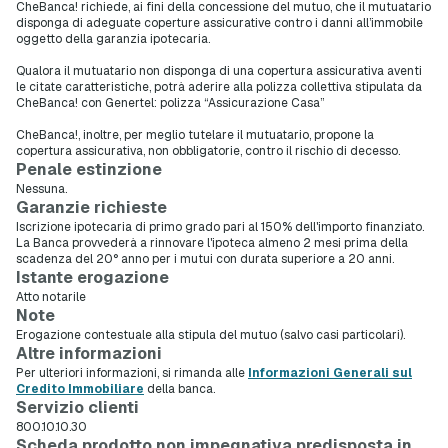
CheBanca! richiede, ai fini della concessione del mutuo, che il mutuatario
disponga di adeguate coperture assicurative contro i danni all’immobile
oggetto della garanzia ipotecaria.
Qualora il mutuatario non disponga di una copertura assicurativa aventi
le citate caratteristiche, potrà aderire alla polizza collettiva stipulata da
CheBanca! con Genertel: polizza “Assicurazione Casa”
CheBanca!, inoltre, per meglio tutelare il mutuatario, propone la
copertura assicurativa, non obbligatorie, contro il rischio di decesso.
Penale estinzione
Nessuna.
Garanzie richieste
Iscrizione ipotecaria di primo grado pari al 150% dell'importo finanziato.
La Banca provvederà a rinnovare l'ipoteca almeno 2 mesi prima della
scadenza del 20° anno per i mutui con durata superiore a 20 anni.
Istante erogazione
Atto notarile
Note
Erogazione contestuale alla stipula del mutuo (salvo casi particolari).
Altre informazioni
Per ulteriori informazioni, si rimanda alle
Informazioni Generali sul
Credito Immobiliare
della banca.
Servizio clienti
800.10.10.30
Scheda prodotto non impegnativa predisposta in