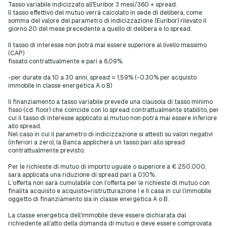
Tasso variabile indicizzato all'Euribor 3 mesi/360 + spread.
Il tasso effettivo del mutuo verrà calcolato in sede di delibera, come
somma del valore del parametro di indicizzazione (Euribor) rilevato il
giorno 20 del mese precedente a quello di delibera e lo spread.
Il tasso di interesse non potrà mai essere superiore al livello massimo
(CAP)
fissato contrattualmente e pari a 6,09%.
-per durate da 10 a 30 anni, spread = 1,59% (-0.30% per acquisto
immobile in classe energetica A o B)
Il finanziamento a tasso variabile prevede una clausola di tasso minimo
fisso (cd. floor) che coincide con lo spread contrattualmente stabilito, per
cui il tasso di interesse applicato al mutuo non potrà mai essere inferiore
allo spread.
Nel caso in cui il parametro di indicizzazione si attesti su valori negativi
(inferiori a zero), la Banca applicherà un tasso pari allo spread
contrattualmente previsto.
Per le richieste di mutuo di importo uguale o superiore a € 250.000,
sarà applicata una riduzione di spread pari a 0,10%.
L’offerta non sarà cumulabile con l’offerta per le richieste di mutuo con
finalità acquisto e acquisto+ristrutturazione I e II casa in cui l’immobile
oggetto di finanziamento sia in classe energetica A o B.
La classe energetica dell’immobile deve essere dichiarata dal
richiedente all’atto della domanda di mutuo e deve essere comprovata