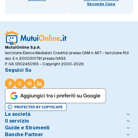
Seconda Casa
MutuiOnline S.p.A.
Iscrizione Elenco Mediatori Creditizi presso OAM n. M17 - Iscrizione RUI
sez. E n. E000301791 presso IVASS
P. IVA 13102450155 - Copyright 2000-2026
Seguici Su
La società
Il servizio
Chi è MutuiOnline.it
Guide e Strumenti
Contatta MutuiOnline.it
Come Funziona
Banche Partner
Opinioni degli Utenti
Condizioni di Utilizzo
Guide Mutui