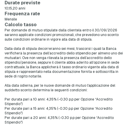
Durate previste
10,15,20 anni
Frequenza rate
Mensile
Calcolo tasso
Per domande di mutuo stipulate dalla clientela entro il 30/09/2026
saranno applicate condizioni promozionali, che prevedono uno sconto
sulle condizioni ordinarie in vigore alla data di stipula.
Dalla data di stipula decorreranno sei mesi, trascorsi i quali la Banca
verificherà la presenza dell’accredito dello stipendio per almeno uno dei
mutuatari. Ove non venga rilevata la presenza dell’accredito dello
stipendio/pensione, seppure il cliente abbia aderito all’opzione in sede
contrattuale, la Banca applicherà il tasso ordinario vigente alla data di
stipula e rappresentato nella documentazione fornita e sottoscritta in
sede di rogito notarile.
Alla data odierna, per le nuove domande di mutuo l'applicazione del
suddetto sconto determina le seguenti condizioni:
Per durata pari a 10 anni: 4,35% (-0.30 p.p per Opzione “Accredito
Stipendio")
Per durate pari a 15 anni: 4,35% (-0.30 p.p per Opzione “Accredito
Stipendio")
Per durate pari a 20 anni: 4,35% (-0.30 p.p per Opzione “Accredito
Stipendio")