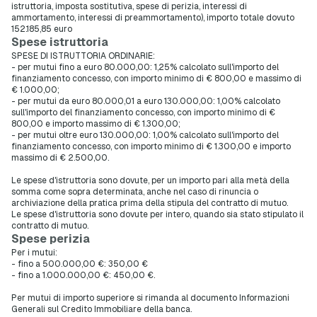
istruttoria, imposta sostitutiva, spese di perizia, interessi di
ammortamento, interessi di preammortamento), importo totale dovuto
152.185,85 euro
Spese istruttoria
SPESE DI ISTRUTTORIA ORDINARIE:
- per mutui fino a euro 80.000,00: 1,25% calcolato sull'importo del
finanziamento concesso, con importo minimo di € 800,00 e massimo di
€ 1.000,00;
- per mutui da euro 80.000,01 a euro 130.000,00: 1,00% calcolato
sull'importo del finanziamento concesso, con importo minimo di €
800,00 e importo massimo di € 1.300,00;
- per mutui oltre euro 130.000,00: 1,00% calcolato sull'importo del
finanziamento concesso, con importo minimo di € 1.300,00 e importo
massimo di € 2.500,00.
Le spese d'istruttoria sono dovute, per un importo pari alla metà della
somma come sopra determinata, anche nel caso di rinuncia o
archiviazione della pratica prima della stipula del contratto di mutuo.
Le spese d'istruttoria sono dovute per intero, quando sia stato stipulato il
contratto di mutuo.
Spese perizia
Per i mutui:
- fino a 500.000,00 €: 350,00 €
- fino a 1.000.000,00 €: 450,00 €.
Per mutui di importo superiore si rimanda al documento Informazioni
Generali sul Credito Immobiliare della banca.