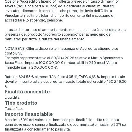
Opzione “Accredito Stipendio”: l’offerta prevede un tasso di maggior
favore (riduzione pari a 30 bps) ed è dedicata ai clienti mutuatari,
lavoratori dipendenti/pensionati, che prima, dell’invio dell’Offerta
Vincolante, risultino titolari di un conto corrente Bnl e scelgano di
accreditare lo stipendio/pensione.
Il tasso di interesse di ammortamento nominale annuo è subordinato alla
presenza del prodotto “accredito stipendio” per almeno uno dei
mutuatari per tutta la durata del finanziamento.
NOTA BENE: Offerta disponibile in assenza di Accredito stipendio su
conto BNL:
Esempio rappresentativo al 20/04/2026 relativo a Mutuo Spensierato
tasso Fisso: Importo 100.000,00 € rimborsabili in 240 mesi. Valore
immobile pari a 200.000,00 €.
Rate da 624,58 € al mese. TAN fisso 4,35 %, TAEG 4,63 %. Importo totale
dovuto (importo totale del credito + costo totale del credito) 150.249,20
€.
Finalità consentite
Liquidità
Tipo prodotto
Tasso fisso
Importo finanziabile
Massimo 60% del valore dell’immobile per finalità liquidità (che nota
bene deve essere sempre finalizzata e documentata) e massimo 30% se
finallizzata a consolidamento passività.