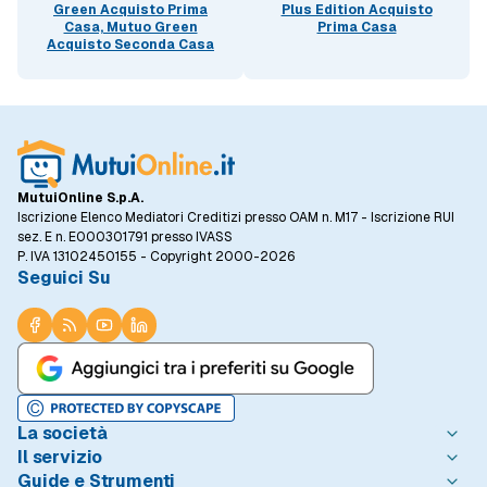
Green Acquisto Prima
Plus Edition Acquisto
Casa, Mutuo Green
Prima Casa
Acquisto Seconda Casa
MutuiOnline S.p.A.
Iscrizione Elenco Mediatori Creditizi presso OAM n. M17 - Iscrizione RUI
sez. E n. E000301791 presso IVASS
P. IVA 13102450155 - Copyright 2000-2026
Seguici Su
La società
Il servizio
Chi è MutuiOnline.it
Guide e Strumenti
Contatta MutuiOnline.it
Come Funziona