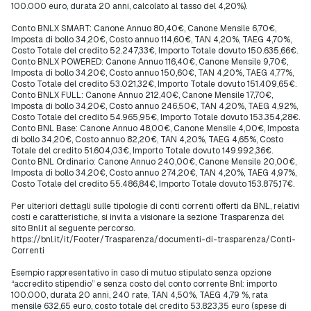
100.000 euro, durata 20 anni, calcolato al tasso del 4,20%).
Conto BNLX SMART: Canone Annuo 80,40€, Canone Mensile 6,70€,
Imposta di bollo 34,20€, Costo annuo 114,60€, TAN 4,20%, TAEG 4,70%,
Costo Totale del credito 52.247,33€, Importo Totale dovuto 150.635,66€.
Conto BNLX POWERED: Canone Annuo 116,40€, Canone Mensile 9,70€,
Imposta di bollo 34,20€, Costo annuo 150,60€, TAN 4,20%, TAEG 4,77%,
Costo Totale del credito 53.021,32€, Importo Totale dovuto 151.409,65€.
Conto BNLX FULL: Canone Annuo 212,40€, Canone Mensile 17,70€,
Imposta di bollo 34,20€, Costo annuo 246,50€, TAN 4,20%, TAEG 4,92%,
Costo Totale del credito 54.965,95€, Importo Totale dovuto 153.354,28€.
Conto BNL Base: Canone Annuo 48,00€, Canone Mensile 4,00€, Imposta
di bollo 34,20€, Costo annuo 82,20€, TAN 4,20%, TAEG 4,65%, Costo
Totale del credito 51.604,03€, Importo Totale dovuto 149.992,36€.
Conto BNL Ordinario: Canone Annuo 240,00€, Canone Mensile 20,00€,
Imposta di bollo 34,20€, Costo annuo 274,20€, TAN 4,20%, TAEG 4,97%,
Costo Totale del credito 55.486,84€, Importo Totale dovuto 153.875,17€.
Per ulteriori dettagli sulle tipologie di conti correnti offerti da BNL, relativi
costi e caratteristiche, si invita a visionare la sezione Trasparenza del
sito Bnl.it al seguente percorso.
https://bnl.it/it/Footer/Trasparenza/documenti-di-trasparenza/Conti-
Correnti
Esempio rappresentativo in caso di mutuo stipulato senza opzione
“accredito stipendio” e senza costo del conto corrente Bnl: importo
100.000, durata 20 anni, 240 rate, TAN 4,50%, TAEG 4,79 %, rata
mensile 632,65 euro, costo totale del credito 53.823,35 euro (spese di