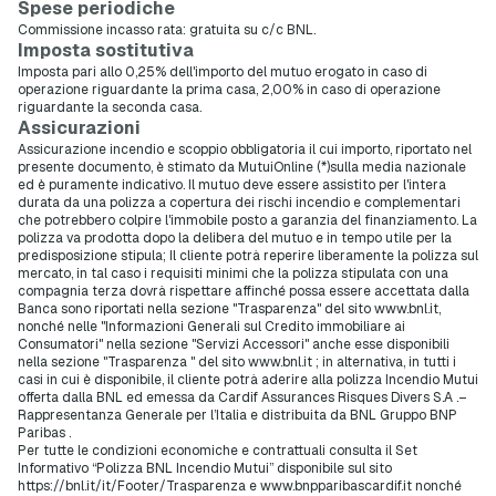
Spese periodiche
Commissione incasso rata: gratuita su c/c BNL.
Imposta sostitutiva
Imposta pari allo 0,25% dell'importo del mutuo erogato in caso di
operazione riguardante la prima casa, 2,00% in caso di operazione
riguardante la seconda casa.
Assicurazioni
Assicurazione incendio e scoppio obbligatoria il cui importo, riportato nel
presente documento, è stimato da MutuiOnline (*)sulla media nazionale
ed è puramente indicativo. Il mutuo deve essere assistito per l'intera
durata da una polizza a copertura dei rischi incendio e complementari
che potrebbero colpire l'immobile posto a garanzia del finanziamento. La
polizza va prodotta dopo la delibera del mutuo e in tempo utile per la
predisposizione stipula; Il cliente potrà reperire liberamente la polizza sul
mercato, in tal caso i requisiti minimi che la polizza stipulata con una
compagnia terza dovrà rispettare affinché possa essere accettata dalla
Banca sono riportati nella sezione "Trasparenza" del sito www.bnl.it,
nonché nelle "Informazioni Generali sul Credito immobiliare ai
Consumatori" nella sezione "Servizi Accessori" anche esse disponibili
nella sezione "Trasparenza " del sito www.bnl.it ; in alternativa, in tutti i
casi in cui è disponibile, il cliente potrà aderire alla polizza Incendio Mutui
offerta dalla BNL ed emessa da Cardif Assurances Risques Divers S.A .–
Rappresentanza Generale per l’Italia e distribuita da BNL Gruppo BNP
Paribas .
Per tutte le condizioni economiche e contrattuali consulta il Set
Informativo “Polizza BNL Incendio Mutui” disponibile sul sito
https://bnl.it/it/Footer/Trasparenza e www.bnpparibascardif.it nonché