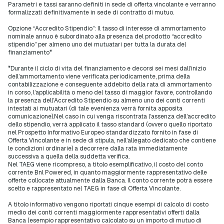
Parametri e tassi saranno definiti in sede di offerta vincolante e verranno
formalizzati definitivamente in sede di contratto di mutuo.
Opzione “Accredito Stipendio”: Il tasso di interesse di ammortamento
nominale annuo è subordinato alla presenza del prodotto “accredito
stipendio” per almeno uno dei mutuatari per tutta la durata del
finanziamento*
*Durante il ciclo di vita del finanziamento e decorsi sei mesi dall’inizio
dell’ammortamento viene verificata periodicamente, prima della
contabilizzazione e conseguente addebito della rata di ammortamento
in corso, l’applicabilità o meno del tasso di maggior favore, controllando
la presenza dell’Accredito Stipendio su almeno uno dei conti correnti
intestati ai mutuatari (di tale evenienza verrà fornita apposita
comunicazione).Nel caso in cui venga riscontrata l’assenza dell’accredito
dello stipendio, verrà applicato il tasso standard (ovvero quello riportato
nel Prospetto Informativo Europeo standardizzato fornito in fase di
Offerta Vincolante e in sede di stipula, nell’allegato dedicato che contiene
le condizioni ordinarie) a decorrere dalla rata immediatamente
successiva a quella della suddetta verifica.
Nel TAEG viene ricompreso, a titolo esemplificativo, il costo del conto
corrente Bnl Powered, in quanto maggiormente rappresentativo delle
offerte collocate attualmente dalla Banca. Il conto corrente potrà essere
scelto e rappresentato nel TAEG in fase di Offerta Vincolante.
A titolo informativo vengono riportati cinque esempi di calcolo di costo
medio dei conti correnti maggiormente rappresentativi offerti dalla
Banca (esempio rappresentativo calcolato su un importo di mutuo di