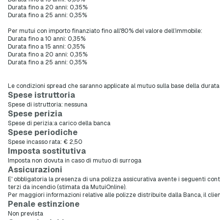
Durata fino a 20 anni: 0,35%
Durata fino a 25 anni: 0,35%
Per mutui con importo finanziato fino all'80% del valore dell’immobile:
Durata fino a 10 anni: 0,35%
Durata fino a 15 anni: 0,35%
Durata fino a 20 anni: 0,35%
Durata fino a 25 anni: 0,35%
Le condizioni spread che saranno applicate al mutuo sulla base della durata e
Spese istruttoria
Spese di istruttoria: nessuna
Spese perizia
Spese di perizia:a carico della banca
Spese periodiche
Spese incasso rata: € 2,50
Imposta sostitutiva
Imposta non dovuta in caso di mutuo di surroga
Assicurazioni
E' obbligatoria la presenza di una polizza assicurativa avente i seguenti con
terzi da incendio (stimata da MutuiOnline).
Per maggiori informazioni relative alle polizze distribuite dalla Banca, il cliente
Penale estinzione
Non prevista