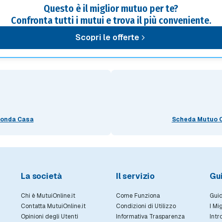
Questo è il miglior mutuo per te?
Confronta tutti i mutui e trova il più conveniente.
Scopri le offerte
conda Casa
Scheda Mutuo C
La società
Il servizio
Gu
Chi è MutuiOnline.it
Come Funziona
Guid
Contatta MutuiOnline.it
Condizioni di Utilizzo
I Mi
Opinioni degli Utenti
Informativa Trasparenza
Intr