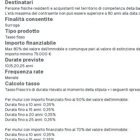
Destinatari
Persone fisiche residenti e acquistanti nel territorio di competenza della b
L’età massima del contraente non può essere superiore a 80 anni alla data
Finalità consentite
Surroga
Tipo prodotto
Tasso fisso
Importo finanziabile
Max 80% del valore dell'immobile e comunque pari al valore di estinzione de
Importo minimo 75.000 €
Durate previste
10,15,20,25 anni
Frequenza rate
Mensile
Calcolo tasso
Tasso Fisso Irs di durata rilevato al momento della stipula + i seguenti sprea
Per mutui con importo finanziato fino al 50% del valore dell’immobile:
Durata fino a 10 anni: 0,35%
Durata fino a 15 anni: 0,35%
Durata fino a 20 anni: 0,35%
Durata fino a 25 anni: 0,35%
Per mutui con importo finanziato fino al 70% del valore dell’immobile:
Durata fino a 10 anni: 0,35%
Durata fino a 15 anni: 0,35%