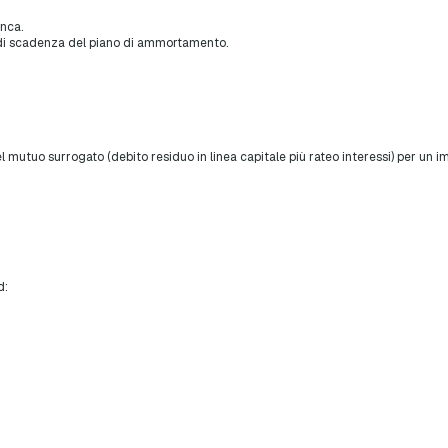
anca.
 di scadenza del piano di ammortamento.
l mutuo surrogato (debito residuo in linea capitale più rateo interessi) per un
d: