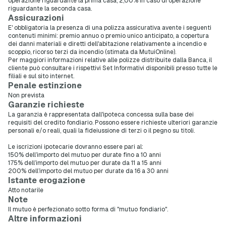
operazione riguardante la prima casa, 2,00% in caso di operazione
riguardante la seconda casa.
Assicurazioni
E' obbligatoria la presenza di una polizza assicurativa avente i seguenti
contenuti minimi: premio annuo o premio unico anticipato, a copertura
dei danni materiali e diretti dell'abitazione relativamente a incendio e
scoppio, ricorso terzi da incendio (stimata da MutuiOnline).
Per maggiori informazioni relative alle polizze distribuite dalla Banca, il
cliente può consultare i rispettivi Set Informativi disponibili presso tutte le
filiali e sul sito internet.
Penale estinzione
Non prevista
Garanzie richieste
La garanzia è rappresentata dall'ipoteca concessa sulla base dei
requisiti del credito fondiario. Possono essere richieste ulteriori garanzie
personali e/o reali, quali la fideiussione di terzi o il pegno su titoli.
Le iscrizioni ipotecarie dovranno essere pari al:
150% dell’importo del mutuo per durate fino a 10 anni
175% dell’importo del mutuo per durate da 11 a 15 anni
200% dell’importo del mutuo per durate da 16 a 30 anni
Istante erogazione
Atto notarile
Note
Il mutuo è perfezionato sotto forma di "mutuo fondiario".
Altre informazioni