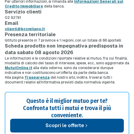
Per ulteriori informazioni, si rimanda alle
Informazioni Generali sul
Credito Immobiliare
della banca.
Servizio clienti
02 92741
Email
clienti@bccmilano.it
Presenza territoriale
Istituto presente in 7 province e 1 regioni, con un totale di 66 sportelli
Scheda prodotto non impegnativa predisposta in
data sabato 08 agosto 2026
Le informazioni e le condizioni riportate relative al mutuo, fra cui finalità,
modalità di calcolo del tasso di interesse, spese, ecc., sono aggiornate da
MutuiOnline.it
alla data odierna; sono da considerarsi dunque
indicative e non costituiscono un'offerta da parte della banca.
Alla pagina
Trasparenza
del nostro sito, inoltre, troverai tutti i
documenti relativi all'informativa previsti dalla normativa vigente.
Questo è il miglior mutuo per te?
Confronta tutti i mutui e trova il più
conveniente.
Scopri le offerte