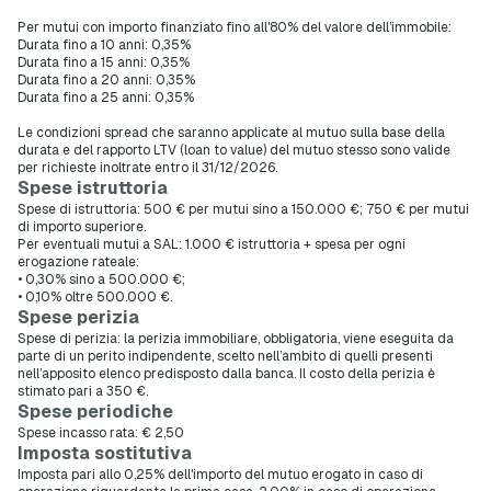
Per mutui con importo finanziato fino all'80% del valore dell’immobile:
Durata fino a 10 anni: 0,35%
Durata fino a 15 anni: 0,35%
Durata fino a 20 anni: 0,35%
Durata fino a 25 anni: 0,35%
Le condizioni spread che saranno applicate al mutuo sulla base della
durata e del rapporto LTV (loan to value) del mutuo stesso sono valide
per richieste inoltrate entro il 31/12/2026.
Spese istruttoria
Spese di istruttoria: 500 € per mutui sino a 150.000 €; 750 € per mutui
di importo superiore.
Per eventuali mutui a SAL: 1.000 € istruttoria + spesa per ogni
erogazione rateale:
• 0,30% sino a 500.000 €;
• 0,10% oltre 500.000 €.
Spese perizia
Spese di perizia: la perizia immobiliare, obbligatoria, viene eseguita da
parte di un perito indipendente, scelto nell’ambito di quelli presenti
nell’apposito elenco predisposto dalla banca. Il costo della perizia è
stimato pari a 350 €.
Spese periodiche
Spese incasso rata: € 2,50
Imposta sostitutiva
Imposta pari allo 0,25% dell'importo del mutuo erogato in caso di