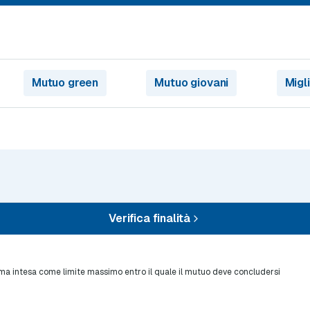
Mutuo green
Mutuo giovani
Migl
Verifica finalità
sima intesa come limite massimo entro il quale il mutuo deve concludersi