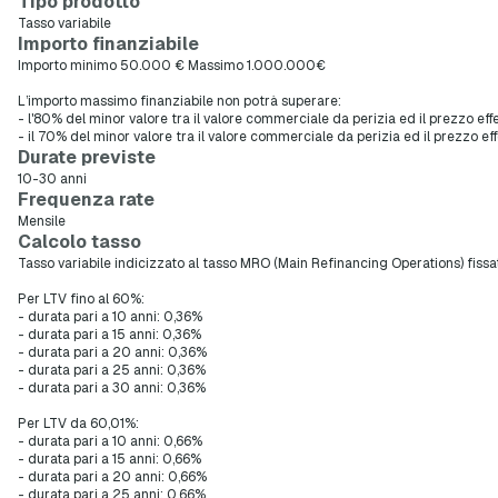
Tipo prodotto
Tasso variabile
Importo finanziabile
Importo minimo 50.000 € Massimo 1.000.000€
L’importo massimo finanziabile non potrà superare:
- l'80% del minor valore tra il valore commerciale da perizia ed il prezzo e
- il 70% del minor valore tra il valore commerciale da perizia ed il prezzo 
Durate previste
10-30 anni
Frequenza rate
Mensile
Calcolo tasso
Tasso variabile indicizzato al tasso MRO (Main Refinancing Operations) fissa
Per LTV fino al 60%:
- durata pari a 10 anni: 0,36%
- durata pari a 15 anni: 0,36%
- durata pari a 20 anni: 0,36%
- durata pari a 25 anni: 0,36%
- durata pari a 30 anni: 0,36%
Per LTV da 60,01%:
- durata pari a 10 anni: 0,66%
- durata pari a 15 anni: 0,66%
- durata pari a 20 anni: 0,66%
- durata pari a 25 anni: 0,66%