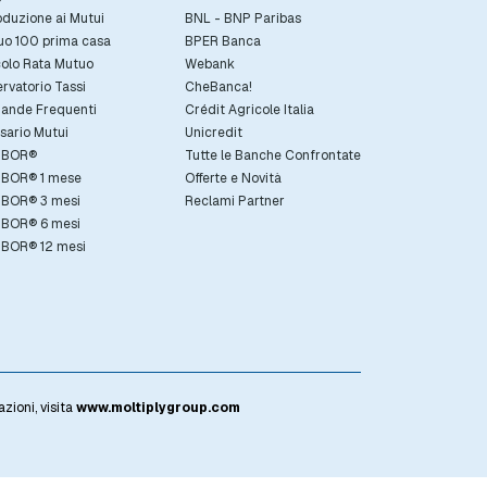
oduzione ai Mutui
BNL - BNP Paribas
uo 100 prima casa
BPER Banca
olo Rata Mutuo
Webank
rvatorio Tassi
CheBanca!
ande Frequenti
Crédit Agricole Italia
sario Mutui
Unicredit
IBOR®
Tutte le Banche Confrontate
IBOR® 1 mese
Offerte e Novità
IBOR® 3 mesi
Reclami Partner
IBOR® 6 mesi
IBOR® 12 mesi
zioni, visita
www.moltiplygroup.com