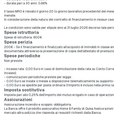
- durata pari a 30 anni: 0,66%
Il tasso MRO è rilevato il giorno 20 (o giorno lavorativo precedente) del mes
mensile.
In considerazione della natura del contratto di finanziamento in nessun caso
Le condizioni sono valide per stipule sino al 31 luglio 2026 decorso tale per
Spese istruttoria
Spese di istruttoria: 600€
Spese perizia
200€ - Se il finanziamento è finalizzato all’acquisto di immobili in classe 
documentata attraverso la presentazione di copia dell’attestato di prestazi
Spese periodiche
Non previste
- incasso rata: 0,00 Euro in caso di domiciliazione della rata su Conto Corr
incasso);
- comunicazioni periodiche previste per legge:
- 0,00 Euro se inviate o messe a disposizione telematicamente su supporto d
- 0,00 Euro se spedite per posta ordinaria (l’importo è incluso nella prima ra
Imposta sostitutiva
Imposta pari allo 0,25% dell'importo del mutuo erogato in caso di operazion
Assicurazioni
Assicurazione incendio e scoppio: obbligatoria.
La Banca offre il prodotto assicurativo Home & Family di Quixa Assicurazion
mercato altra polizza che risponda ai requisiti richiesti dalla Banca.