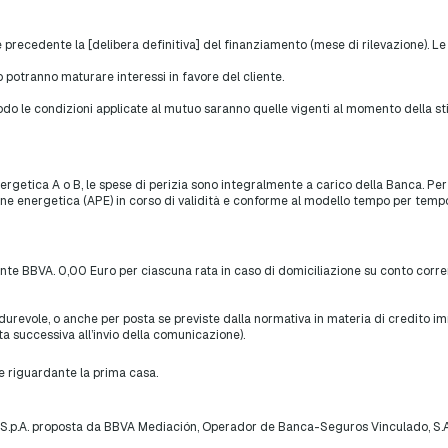
e precedente la [delibera definitiva] del finanziamento (mese di rilevazione). L
 potranno maturare interessi in favore del cliente.
iodo le condizioni applicate al mutuo saranno quelle vigenti al momento della sti
energetica A o B, le spese di perizia sono integralmente a carico della Banca. P
one energetica (APE) in corso di validità e conforme al modello tempo per tempo
ente BBVA. 0,00 Euro per ciascuna rata in caso di domiciliazione su conto corren
urevole, o anche per posta se previste dalla normativa in materia di credito im
ta successiva all’invio della comunicazione).
e riguardante la prima casa.
i S.p.A. proposta da BBVA Mediación, Operador de Banca-Seguros Vinculado, S.A.