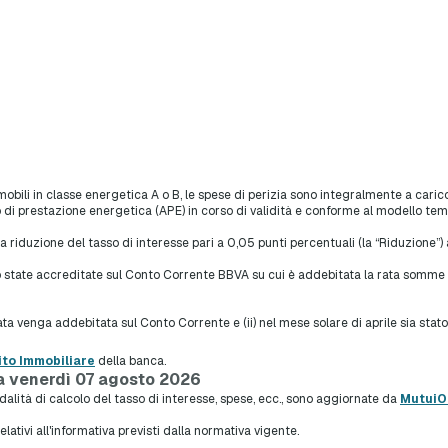
mobili in classe energetica A o B, le spese di perizia sono integralmente a cari
 di prestazione energetica (APE) in corso di validità e conforme al modello tem
 riduzione del tasso di interesse pari a 0,05 punti percentuali (la “Riduzione”)
sono state accreditate sul Conto Corrente BBVA su cui è addebitata la rata so
 rata venga addebitata sul Conto Corrente e (ii) nel mese solare di aprile sia s
ito Immobiliare
della banca.
a venerdì 07 agosto 2026
modalità di calcolo del tasso di interesse, spese, ecc., sono aggiornate da
MutuiOn
relativi all'informativa previsti dalla normativa vigente.