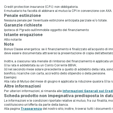
Credit protection insurance (C.P.I.): non obbligatoria.
Il mutuatario ha facoltà di abbinare al mutuo la CPI in convenzione con AXA.
Penale estinzione
Nessuna penale per l'eventuale estinzione anticipata parziale e/o totale.
Garanzie richieste
Ipoteca di 1°grado sull'immobile oggetto del finanziamento
Istante erogazione
Atto notarile
Note
Bonus Classe energetica: se il finanziamento è finalizzato all’acquisto di im
deve essere documentata attraverso la presentazione di copia dell’attestato
Inoltre, a ciascuna rata mensile di rimborso del finanziamento è applicata una
(i) la rata è addebitata su un Conto Corrente BBVA;
(ii) nel secondo mese solare precedente a quello di addebito della rata, 
bonifico, ricariche con carta, accredito dello stipendio o della pensione.
Esempio:
Alla rata di Mutuo del mese di giugno è applicata la riduzione qualora (i) la
Altre informazioni
Per ulteriori informazioni, si rimanda alle
Informazioni Generali sul Cred
Scheda prodotto non impegnativa predisposta in dat
Le informazioni e le condizioni riportate relative al mutuo, fra cui finalità, 
costituiscono un'offerta da parte della banca.
Alla pagina
Trasparenza
del nostro sito, inoltre, troverai tutti i documenti 