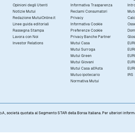
Opinioni degli Utenti
Informativa Trasparenza
Intr
Notizie Mutui
Reclami Consumatori
Mut
Redazione MutuiOnline.it
Privacy
Calc
Linee guida editoriali
Informativa Cookie
Osse
Rassegna Stampa
Preferenze Cookie
Dom
Lavora con Noi
Privacy Banche Partner
Glos
Investor Relations
Mutui Casa
EUR
Mutui Surroga
EUR
Mutui Green
EUR
Mutui Giovani
EUR
Mutui Casa all'Asta
EUR
Mutuo ipotecario
IRS
Normativa Mutui
p.A., società quotata al Segmento STAR della Borsa Italiana. Per ulteriori informa