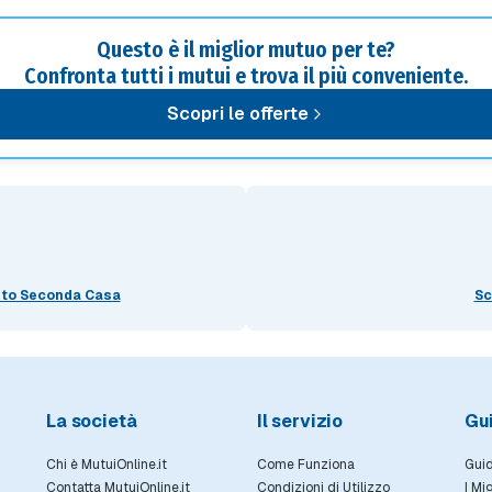
Questo è il miglior mutuo per te?
Confronta tutti i mutui e trova il più conveniente.
Scopri le offerte
sto Seconda Casa
Sc
La società
Il servizio
Gu
Chi è MutuiOnline.it
Come Funziona
Guid
Contatta MutuiOnline.it
Condizioni di Utilizzo
I Mi