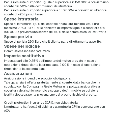
Per le richieste di importo uguale o superiore a € 150.000 è previsto uno
sconto del 50% delle commissioni di istruttoria.
Per le richieste di importo superiore a 350.000€ è previsto un ulteriore
sconto di -25 bps sul tasso.
Spese istruttoria
Spese di istruttoria: 1,10% del capitale finanziato, minimo 750 Euro
massimo 2.750 Euro. Per le richieste di importo uguale o superiore a €
150.000 è previsto uno sconto del 50% delle commissioni di istruttoria.
Spese perizia
Spese di perizia 290 Euro che il cliente paga direttamente al perito.
Spese periodiche
Commissione incasso rata: zero.
Imposta sostitutiva
Imposta pari allo 0,25% dell'importo del mutuo erogato in caso di
operazione riguardante la prima casa, 2,00% in caso di operazione
riguardante la seconda casa.
Assicurazioni
Assicurazione incendio e scoppio: obbligatoria.
Tale garanzia è offerta gratuitamente al cliente, dalla banca che ha
stipulato con la Compagnia Reale Mutua, una polizza assicurativa a
copertura del rischio incendio e scoppio dell’immobile su cui viene
iscritta l’ipoteca, per la prevenzione del proprio rischio di credito.
Credit protection insurance (C.P.I.): non obbligatoria.
Il mutuatario ha facoltà di abbinare al mutuo la CPI in convenzione con
AXA.