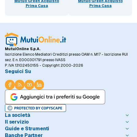
Mutuo Green Acquisto
Mutuo Green Acquisto
Prima Casa
Prima Casa
MutuiOnline S.p.A.
Iscrizione Elenco Mediatori Creditizi presso OAM n. M17 - Iscrizione RUI
sez. E n. E000301791 presso IVASS
P. IVA 13102450155 - Copyright 2000-2026
Seguici Su
La società
Il servizio
Chi è MutuiOnline.it
Guide e Strumenti
Contatta MutuiOnline.it
Come Funziona
Banche Partner
Opinioni degli Utenti
Condizioni di Utilizzo
Guide Mutui