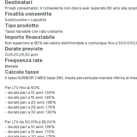
Destinatari
Privati consumatori. Il richiedente non dovrà aver superato 80 anni alla scade
Finalità consentite
Sostituzione + Liquidità
Tipo prodotto
Tasso Variabile con rata costante
Importo finanziabile
Non superiore al 80% del valore dell'immobile e comunque fino a 500.000,
Durate previste
10,15,20,25,30 anni
Frequenza rate
Mensile
Calcolo tasso
Il tasso EURIBOR 3 MESI base 360, media percentuale mensile riferita al me
Per LTV fino al 50%:
- durata pari a 10 anni: 1,55%
- durate pari a 15 anni: 1,60%
- durate pari a 20 anni: 1,65%
- durate pari a 25 anni: 1,75%
- durate pari a 30 anni: 1,90%
Per LTV da 50,01% a 65,00%
- durata pari a 10 anni: 1,65%
- durate pari a 15 anni: 1,70%
- durate pari a 20 anni: 1,75%