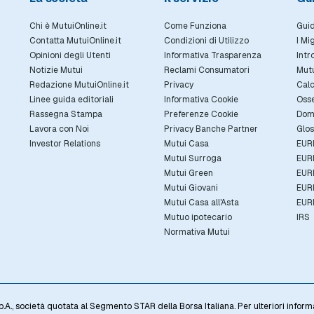
Chi è MutuiOnline.it
Come Funziona
Guid
Contatta MutuiOnline.it
Condizioni di Utilizzo
I Mi
Opinioni degli Utenti
Informativa Trasparenza
Intr
Notizie Mutui
Reclami Consumatori
Mut
Redazione MutuiOnline.it
Privacy
Calc
Linee guida editoriali
Informativa Cookie
Osse
Rassegna Stampa
Preferenze Cookie
Dom
Lavora con Noi
Privacy Banche Partner
Glos
Investor Relations
Mutui Casa
EUR
Mutui Surroga
EUR
Mutui Green
EUR
Mutui Giovani
EUR
Mutui Casa all'Asta
EUR
Mutuo ipotecario
IRS
Normativa Mutui
p.A., società quotata al Segmento STAR della Borsa Italiana. Per ulteriori informa