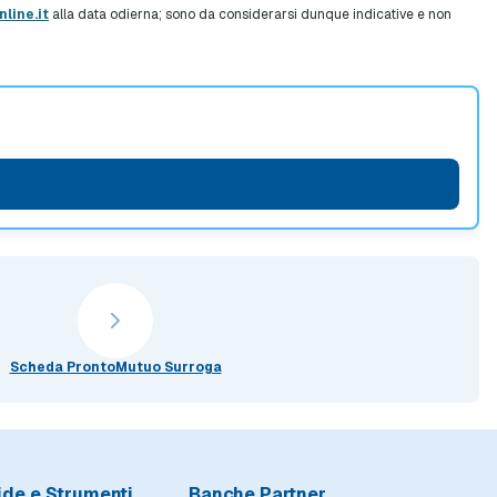
line.it
alla data odierna; sono da considerarsi dunque indicative e non
Scheda ProntoMutuo Surroga
ide e Strumenti
Banche Partner