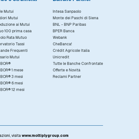
e Mutui
Intesa Sanpaolo
gliori Mutui
Monte dei Paschi di Siena
oduzione ai Mutui
BNL - BNP Paribas
uo 100 prima casa
BPER Banca
olo Rata Mutuo
Webank
rvatorio Tassi
CheBanca!
ande Frequenti
Crédit Agricole Italia
sario Mutui
Unicredit
IBOR®
Tutte le Banche Confrontate
IBOR® 1 mese
Offerte e Novità
IBOR® 3 mesi
Reclami Partner
IBOR® 6 mesi
IBOR® 12 mesi
zioni, visita
www.moltiplygroup.com