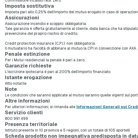
Commissione incasso rata: zero.
Imposta sostitutiva
Imposta pari allo 0,25% dell'importo del mutuo erogato in caso di operazio
Assicurazioni
Assicurazione incendio e scoppio: obbligatoria.
Tale garanzia è offerta gratuitamente al cliente, dalla banca che ha stipulato
prevenzione del proprio rischio di credito.
Credit protection insurance (C.P.I.): non obbligatoria.
Il mutuatario ha facoltà di abbinare al mutuo la CPI in convenzione con AXA.
Penale estinzione
Per i Mutui residenziali la penale è pari a zero.
Garanzie richieste
L’iscrizione ipotecaria è pari al 200% dell’importo finanziato.
Istante erogazione
Atto notarile
Note
Le condizioni che saranno applicate al mutuo saranno quelle vigenti sul porta
Altre informazioni
Per ulteriori informazioni, si rimanda alle
Informazioni Generali sul Cred
Servizio clienti
800 991 499
Presenza territoriale
Istituto presente in 10 province e 5 regioni, con un totale di 105 sportelli
Scheda prodotto non impegnativa predisposta in dat