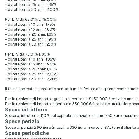
- durate pari a 25 anni: 1,85%
- durate pari a 30 anni: 2,00%
Per LTV da 65,01% a 75,00%
- durata pari a 10 anni: 1,75%
- durate pari a 15 anni: 1,80%
- durate pari a 20 anni: 1,85%
- durate pari a 25 anni: 1,95%
- durate pari a 30 anni: 2,10%
Per LTV da 75,01% a 80%
- durata pari a 10 anni: 1,85%
- durate pari a 15 anni: 1,90%
- durate pari a 20 anni: 1,95%
- durate pari a 25 anni: 2,05%
- durate pari a 30 anni: 2,20%
Il tasso applicato al contratto non sarà mai inferiore allo spread contrattual
Per le richieste di importo uguale o superiore a € 150.000 è previsto uno sc
Per le richieste di importo superiore a 350.000€ è previsto un ulteriore scon
Spese istruttoria
Spese di istruttoria: 1,10% del capitale finanziato, minimo 750 Euro massimo
Spese perizia
Spese di perizia 290 Euro (massimo 330 Euro in caso di SAL) che il cliente p
Spese periodiche