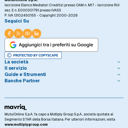
MutuiOnline S.p.A.
Iscrizione Elenco Mediatori Creditizi presso OAM n. M17 - Iscrizione RUI
sez. E n. E000301791 presso IVASS
P. IVA 13102450155 - Copyright 2000-2026
Seguici Su
La società
Il servizio
Chi è MutuiOnline.it
Guide e Strumenti
Contatta MutuiOnline.it
Come Funziona
Banche Partner
Opinioni degli Utenti
Condizioni di Utilizzo
Guide Mutui
Notizie Mutui
Informativa Trasparenza
I Migliori Mutui
Intesa Sanpaolo
Redazione MutuiOnline.it
Reclami Consumatori
Introduzione ai Mutui
Monte dei Paschi di Siena
Linee guida editoriali
Privacy
Mutuo 100 prima casa
BNL - BNP Paribas
Rassegna Stampa
Informativa Cookie
Calcolo Rata Mutuo
BPER Banca
Lavora con Noi
Preferenze Cookie
Osservatorio Tassi
Webank
MutuiOnline S.p.A. fa capo a Moltiply Group S.p.A., società quotata al
Investor Relations
Privacy Banche Partner
Domande Frequenti
CheBanca!
Segmento STAR della Borsa Italiana. Per ulteriori informazioni, visita
Mutui Casa
Glossario Mutui
Crédit Agricole Italia
www.moltiplygroup.com