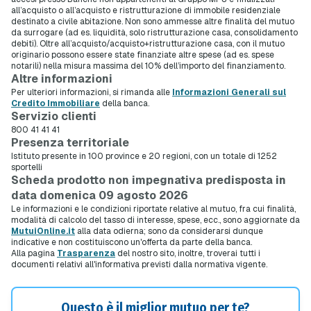
all’acquisto o all’acquisto e ristrutturazione di immobile residenziale
destinato a civile abitazione. Non sono ammesse altre finalità del mutuo
da surrogare (ad es. liquidità, solo ristrutturazione casa, consolidamento
debiti). Oltre all’acquisto/acquisto+ristrutturazione casa, con il mutuo
originario possono essere state finanziate altre spese (ad es. spese
notarili) nella misura massima del 10% dell’importo del finanziamento.
Altre informazioni
Per ulteriori informazioni, si rimanda alle
Informazioni Generali sul
Credito Immobiliare
della banca.
Servizio clienti
800 41 41 41
Presenza territoriale
Istituto presente in 100 province e 20 regioni, con un totale di 1252
sportelli
Scheda prodotto non impegnativa predisposta in
data domenica 09 agosto 2026
Le informazioni e le condizioni riportate relative al mutuo, fra cui finalità,
modalità di calcolo del tasso di interesse, spese, ecc., sono aggiornate da
MutuiOnline.it
alla data odierna; sono da considerarsi dunque
indicative e non costituiscono un'offerta da parte della banca.
Alla pagina
Trasparenza
del nostro sito, inoltre, troverai tutti i
documenti relativi all'informativa previsti dalla normativa vigente.
Questo è il miglior mutuo per te?