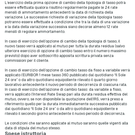
L’esercizio della prima opzione di cambio della tipologia di tasso potrà
essere effettuata qualora risultino regolarmente pagate le 24 rate
mensili di ammortamento antecedenti la data di richiesta della
variazione. Le successive richieste di variazione della tipologia tasso
potranno essere effettuate a condizione che tra la data di una variazione
e la data della variazione successiva siano decorse almeno 12 rate
mensili di regolare ammortamento.
In caso di esercizio dell’opzione di cambio della tipologia di tasso, il
nuovo tasso verrà applicato al mutuo per tutta la durata residua (salvo
ulteriore esercizio di opzione di cambio tasso entro il numero massimo
previsto) dopo aver sottoscritto apposita scrittura privata senza
commissioni per il cliente.
In caso di esercizio dell’opzione di cambio tasso da fisso a variabile verrà
applicato l’EURIBOR 1 mese tasso 360 pubblicato dal quotidiano “Il Sole
24 ore” o da altro quotidiano equipollente rilevato il quarto giorno
lavorativo antecedente il nuovo periodo di decorrenza di ciascuna rata.
In caso di esercizio dell’opzione di cambio tasso: da variabile a fisso,
verrà applicato l’Interest Rate Swap pari alla durata residua effettiva del
mutuo, ovvero, se non disponibile la quotazione dell’IRS, verrà preso a
riferimento quello per la durata immediatamente successiva pubblicato
dal quotidiano “Il Sole 24 ore” o da altro quotidiano equipollente e
rilevato il secondo giorno antecedente il nuovo periodo di decorrenza.
Le condizioni che saranno applicate al mutuo saranno quelle vigenti alla
data di stipula del mutuo stesso.
Spese istruttoria