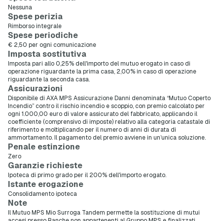
Nessuna
Spese perizia
Rimborso integrale
Spese periodiche
€ 2,50 per ogni comunicazione
Imposta sostitutiva
Imposta pari allo 0,25% dell'importo del mutuo erogato in caso di
operazione riguardante la prima casa, 2,00% in caso di operazione
riguardante la seconda casa.
Assicurazioni
Disponibile di AXA MPS Assicurazione Danni denominata “Mutuo Coperto
Incendio” contro il rischio incendio e scoppio, con premio calcolato per
ogni 1.000,00 euro di valore assicurato del fabbricato, applicando il
coefficiente (comprensivo di imposte) relativo alla categoria catastale di
riferimento e moltiplicando per il numero di anni di durata di
ammortamento. Il pagamento del premio avviene in un’unica soluzione.
Penale estinzione
Zero
Garanzie richieste
Ipoteca di primo grado per il 200% dell'importo erogato.
Istante erogazione
Consolidamento ipoteca
Note
Il Mutuo MPS Mio Surroga Tandem permette la sostituzione di mutui
accesi presso Banche non appartenenti al Gruppo MPS e finalizzati