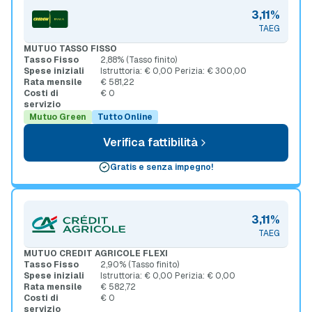
3,11%
TAEG
MUTUO TASSO FISSO
Tasso Fisso
2,88% (Tasso finito)
Spese iniziali
Istruttoria: € 0,00 Perizia: € 300,00
Rata mensile
€ 581,22
Costi di
€ 0
servizio
Mutuo Green
Tutto Online
Verifica fattibilità
Gratis e senza impegno!
3,11%
TAEG
MUTUO CREDIT AGRICOLE FLEXI
Tasso Fisso
2,90% (Tasso finito)
Spese iniziali
Istruttoria: € 0,00 Perizia: € 0,00
Rata mensile
€ 582,72
Costi di
€ 0
servizio