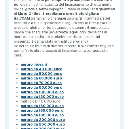
Confronta i
mutui per acquisto prima casa da 140.000
euro
e richiedi la fattibilità del finanziamento direttamente
online, gratis e senza impegno. Il team di consulenti qualificati
di
MutuiOnline.it, mediatore creditizio vigilato
dall'OAM
(organismo che supervisiona gli intermediari del
credito), è a tua disposizione e seguirà con te l'iter della tua
pratica gratuitamente, aiutandoti a ottenere il mutuo dalla
banca che sceglierai (
Avvertenze legali:
ogni decisione in
merito a concedibilità e relative condizioni dei mutui
presentati è demandata agli istituti eroganti).
Se cerchi un mutuo di diverso importo, trova l'offerta migliore
per te fra le altre proposte di finanziamento per acquisto
casa:
mutuo giovani
mutuo da 40.000 euro
mutuo da 50.000 euro
mutuo da 60.000 euro
mutuo da 70.000 euro
mutuo da 80.000 euro
mutuo da 100.000 euro
mutuo da 120.000 euro
mutuo da 140.000 euro
mutuo da 150.000 euro
mutuo da 160.000 euro
mutuo da 180.000 euro
mutuo da 200.000 euro
mutuo da 250.000 euro