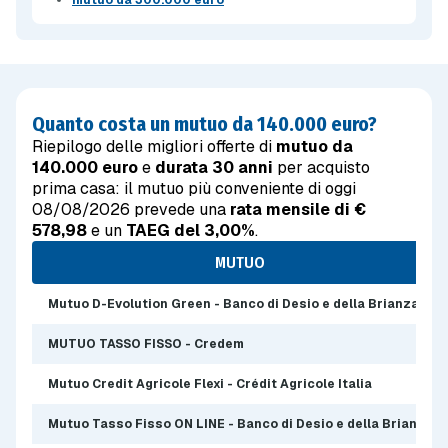
mutuo da 300.000 euro
Quanto costa un mutuo da 140.000 euro?
Riepilogo delle migliori offerte di
mutuo da
140.000 euro
e
durata 30 anni
per acquisto
prima casa: il mutuo più conveniente di oggi
08/08/2026 prevede una
rata mensile di €
578,98
e un
TAEG del 3,00%
.
MUTUO
Mutuo D-Evolution Green - Banco di Desio e della Brianza
MUTUO TASSO FISSO - Credem
Mutuo Credit Agricole Flexi - Crédit Agricole Italia
Mutuo Tasso Fisso ON LINE - Banco di Desio e della Brianza