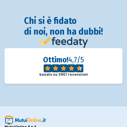
Chi si è fidato
di noi, non ha dubbi!
Ottimo!
4,7/5
basato su
3957
recensioni
MutuiOnline S.p.A.