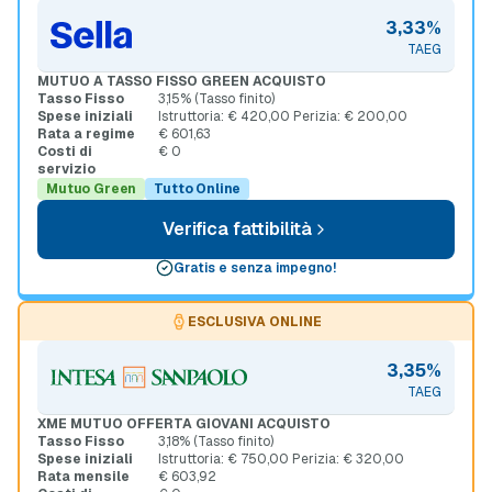
3,33%
TAEG
MUTUO A TASSO FISSO GREEN ACQUISTO
Tasso Fisso
3,15% (Tasso finito)
Spese iniziali
Istruttoria: € 420,00 Perizia: € 200,00
Rata a regime
€ 601,63
Costi di
€ 0
servizio
Mutuo Green
Tutto Online
Verifica fattibilità
Gratis e senza impegno!
ESCLUSIVA ONLINE
3,35%
TAEG
XME MUTUO OFFERTA GIOVANI ACQUISTO
Tasso Fisso
3,18% (Tasso finito)
Spese iniziali
Istruttoria: € 750,00 Perizia: € 320,00
Rata mensile
€ 603,92