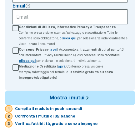
Email
Condizioni di Utilizzo, Informative Privacy e Trasparenza
.
Confermo presa visione, stampa/salvataggio e accettazione. Tutte le
conferme sono obbligatorie,
clicca qui
per selezionarle individualmente e
visualizzare i documenti.
Consensi Privacy
(
apri
). Acconsento ai trattamenti di cui al punto 1.3
dell’Informativa Privacy MutuiOnline. Questi consensi sono facoltativi,
clicca qui
per visionarli e selezionarli individualmente.
Mediazione Creditizia
(
apri
). Confermo presa visione e
stampa/salvataggio dei termini di
servizio gratuito e senza
impegno
(
obbligatorio
)
Mostra i mutui
Compila il modulo
in pochi secondi
Confronta i mutui
di 32 banche
Verifica fattibilità,
gratis e senza impegno